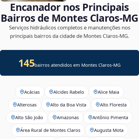
Encanador nos Principais
Bairros de Montes Claros‑MG
Serviços hidráulicos completos e manutenções nos
principais bairros da cidade de Montes Claros‑MG.
145
bairros atendidos em Montes Claros-MG
Acácias
Alcides Rabelo
Alice Maia
Alterosas
Alto da Boa Vista
Alto Floresta
Alto São João
Amazonas
Antônio Pimenta
Área Rural de Montes Claros
Augusta Mota