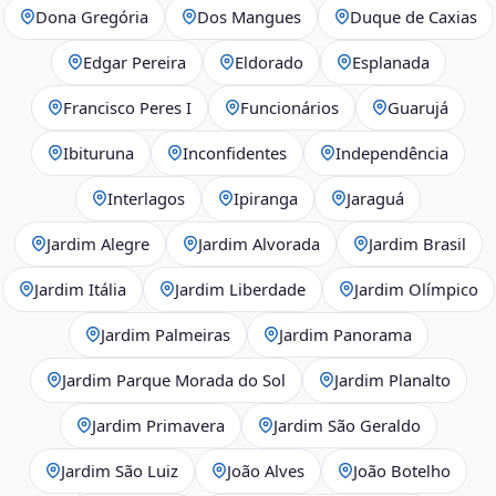
Dona Gregória
Dos Mangues
Duque de Caxias
Edgar Pereira
Eldorado
Esplanada
Francisco Peres I
Funcionários
Guarujá
Ibituruna
Inconfidentes
Independência
Interlagos
Ipiranga
Jaraguá
Jardim Alegre
Jardim Alvorada
Jardim Brasil
Jardim Itália
Jardim Liberdade
Jardim Olímpico
Jardim Palmeiras
Jardim Panorama
Jardim Parque Morada do Sol
Jardim Planalto
Jardim Primavera
Jardim São Geraldo
Jardim São Luiz
João Alves
João Botelho