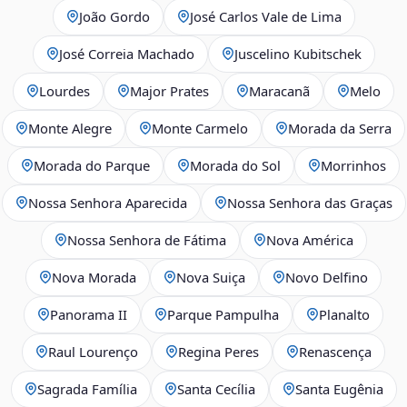
João Gordo
José Carlos Vale de Lima
José Correia Machado
Juscelino Kubitschek
Lourdes
Major Prates
Maracanã
Melo
Monte Alegre
Monte Carmelo
Morada da Serra
Morada do Parque
Morada do Sol
Morrinhos
Nossa Senhora Aparecida
Nossa Senhora das Graças
Nossa Senhora de Fátima
Nova América
Nova Morada
Nova Suiça
Novo Delfino
Panorama II
Parque Pampulha
Planalto
Raul Lourenço
Regina Peres
Renascença
Sagrada Família
Santa Cecília
Santa Eugênia