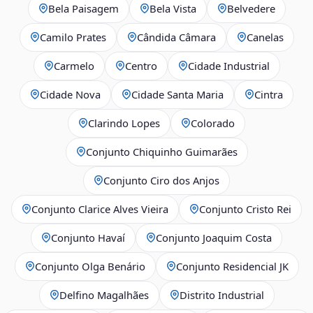
Bela Paisagem
Bela Vista
Belvedere
Camilo Prates
Cândida Câmara
Canelas
Carmelo
Centro
Cidade Industrial
Cidade Nova
Cidade Santa Maria
Cintra
Clarindo Lopes
Colorado
Conjunto Chiquinho Guimarães
Conjunto Ciro dos Anjos
Conjunto Clarice Alves Vieira
Conjunto Cristo Rei
Conjunto Havaí
Conjunto Joaquim Costa
Conjunto Olga Benário
Conjunto Residencial JK
Delfino Magalhães
Distrito Industrial