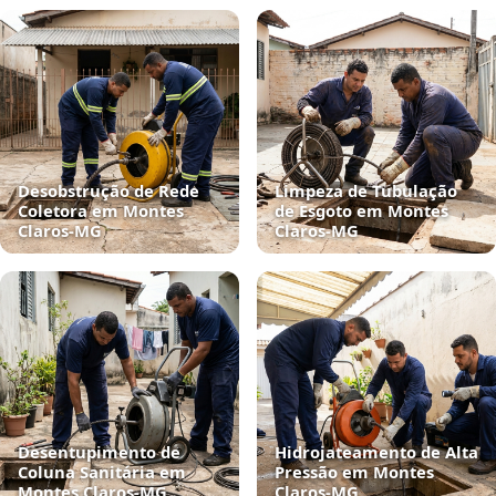
Desobstrução de Rede
Limpeza de Tubulação
Coletora em Montes
de Esgoto em Montes
Claros‑MG
Claros‑MG
Desentupimento de
Hidrojateamento de Alta
Coluna Sanitária em
Pressão em Montes
Montes Claros‑MG
Claros‑MG