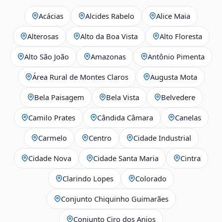
Acácias
Alcides Rabelo
Alice Maia
Alterosas
Alto da Boa Vista
Alto Floresta
Alto São João
Amazonas
Antônio Pimenta
Área Rural de Montes Claros
Augusta Mota
Bela Paisagem
Bela Vista
Belvedere
Camilo Prates
Cândida Câmara
Canelas
Carmelo
Centro
Cidade Industrial
Cidade Nova
Cidade Santa Maria
Cintra
Clarindo Lopes
Colorado
Conjunto Chiquinho Guimarães
Conjunto Ciro dos Anjos