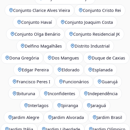
Conjunto Clarice Alves Vieira
Conjunto Cristo Rei
Conjunto Havaí
Conjunto Joaquim Costa
Conjunto Olga Benário
Conjunto Residencial JK
Delfino Magalhães
Distrito Industrial
Dona Gregória
Dos Mangues
Duque de Caxias
Edgar Pereira
Eldorado
Esplanada
Francisco Peres I
Funcionários
Guarujá
Ibituruna
Inconfidentes
Independência
Interlagos
Ipiranga
Jaraguá
Jardim Alegre
Jardim Alvorada
Jardim Brasil
Jardim Itália
Jardim Liberdade
Jardim Olímpico