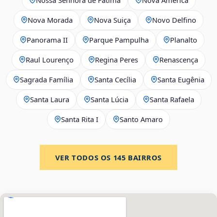
Nova Morada
Nova Suiça
Novo Delfino
Panorama II
Parque Pampulha
Planalto
Raul Lourenço
Regina Peres
Renascença
Sagrada Família
Santa Cecília
Santa Eugênia
Santa Laura
Santa Lúcia
Santa Rafaela
Santa Rita I
Santo Amaro
VER TODOS OS
145
BAIRROS