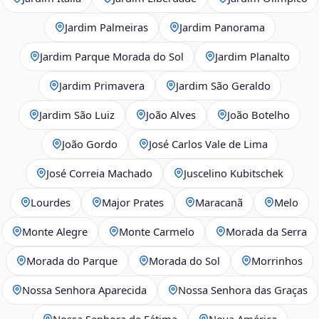
Jardim Palmeiras
Jardim Panorama
Jardim Parque Morada do Sol
Jardim Planalto
Jardim Primavera
Jardim São Geraldo
Jardim São Luiz
João Alves
João Botelho
João Gordo
José Carlos Vale de Lima
José Correia Machado
Juscelino Kubitschek
Lourdes
Major Prates
Maracanã
Melo
Monte Alegre
Monte Carmelo
Morada da Serra
Morada do Parque
Morada do Sol
Morrinhos
Nossa Senhora Aparecida
Nossa Senhora das Graças
Nossa Senhora de Fátima
Nova América