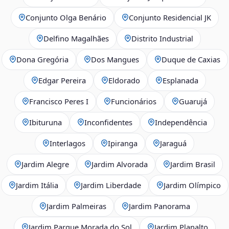
Conjunto Olga Benário
Conjunto Residencial JK
Delfino Magalhães
Distrito Industrial
Dona Gregória
Dos Mangues
Duque de Caxias
Edgar Pereira
Eldorado
Esplanada
Francisco Peres I
Funcionários
Guarujá
Ibituruna
Inconfidentes
Independência
Interlagos
Ipiranga
Jaraguá
Jardim Alegre
Jardim Alvorada
Jardim Brasil
Jardim Itália
Jardim Liberdade
Jardim Olímpico
Jardim Palmeiras
Jardim Panorama
Jardim Parque Morada do Sol
Jardim Planalto