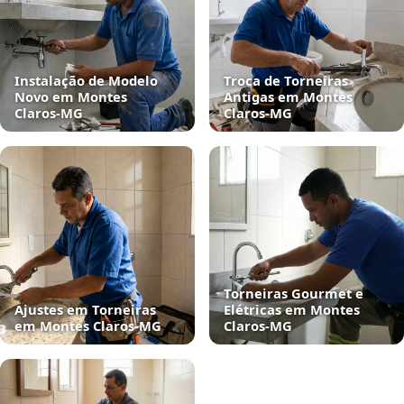
Instalação de Modelo
Troca de Torneiras
Novo em Montes
Antigas em Montes
Claros‑MG
Claros‑MG
Torneiras Gourmet e
Ajustes em Torneiras
Elétricas em Montes
em Montes Claros‑MG
Claros‑MG