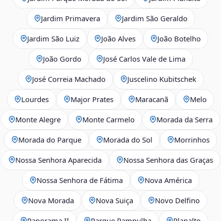
Jardim Primavera
Jardim São Geraldo
Jardim São Luiz
João Alves
João Botelho
João Gordo
José Carlos Vale de Lima
José Correia Machado
Juscelino Kubitschek
Lourdes
Major Prates
Maracanã
Melo
Monte Alegre
Monte Carmelo
Morada da Serra
Morada do Parque
Morada do Sol
Morrinhos
Nossa Senhora Aparecida
Nossa Senhora das Graças
Nossa Senhora de Fátima
Nova América
Nova Morada
Nova Suiça
Novo Delfino
Panorama II
Parque Pampulha
Planalto