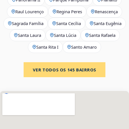
Raul Lourenço
Regina Peres
Renascença
Sagrada Família
Santa Cecília
Santa Eugênia
Santa Laura
Santa Lúcia
Santa Rafaela
Santa Rita I
Santo Amaro
VER TODOS OS
145
BAIRROS