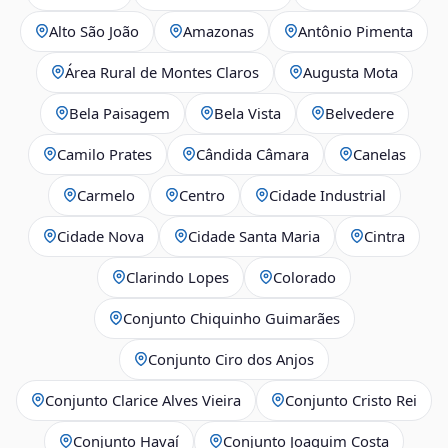
Alto São João
Amazonas
Antônio Pimenta
Área Rural de Montes Claros
Augusta Mota
Bela Paisagem
Bela Vista
Belvedere
Camilo Prates
Cândida Câmara
Canelas
Carmelo
Centro
Cidade Industrial
Cidade Nova
Cidade Santa Maria
Cintra
Clarindo Lopes
Colorado
Conjunto Chiquinho Guimarães
Conjunto Ciro dos Anjos
Conjunto Clarice Alves Vieira
Conjunto Cristo Rei
Conjunto Havaí
Conjunto Joaquim Costa