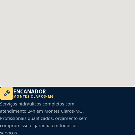
ENCANADOR
MONTES CLAROS
-
MG
Serviços hidráulicos completos com
atendimento 24h em
Montes Claros
-
MG
.
Profissionais qualificados, orçamento sem
compromisso e garantia em todos os
serviços.