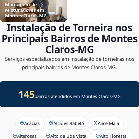
Montagem de
Misturadores em
Montes Claros‑MG
Instalação de Torneira nos
Principais Bairros de Montes
Claros‑MG
Serviços especializados em instalação de torneiras nos
principais bairros de Montes Claros‑MG.
145
bairros atendidos em Montes Claros-MG
Acácias
Alcides Rabelo
Alice Maia
Alterosas
Alto da Boa Vista
Alto Floresta