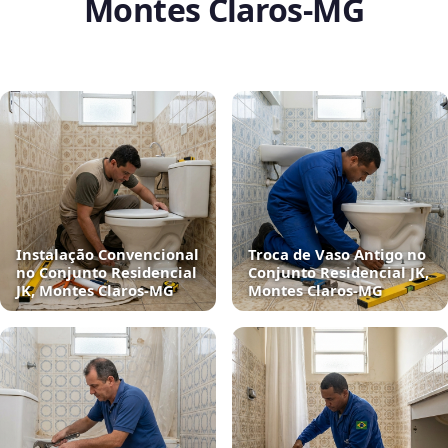
Montes Claros‑MG
Instalação Convencional
Troca de Vaso Antigo no
no Conjunto Residencial
Conjunto Residencial JK,
JK, Montes Claros‑MG
Montes Claros‑MG