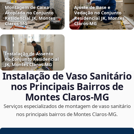
Montagem de Caixa
Ajuste de Base e
Acoplada no Conjunto
Vedação no Conjunto
Residencial JK, Montes
Residencial JK, Montes
Claros‑MG
Claros‑MG
Instalação de Assento
no Conjunto Residencial
JK, Montes Claros‑MG
Instalação de Vaso Sanitário
nos Principais Bairros de
Montes Claros‑MG
Serviços especializados de montagem de vaso sanitário
nos principais bairros de Montes Claros‑MG.