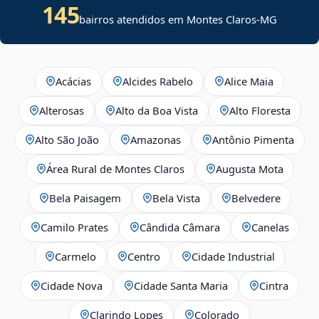
145
bairros atendidos em Montes Claros-MG
Acácias
Alcides Rabelo
Alice Maia
Alterosas
Alto da Boa Vista
Alto Floresta
Alto São João
Amazonas
Antônio Pimenta
Área Rural de Montes Claros
Augusta Mota
Bela Paisagem
Bela Vista
Belvedere
Camilo Prates
Cândida Câmara
Canelas
Carmelo
Centro
Cidade Industrial
Cidade Nova
Cidade Santa Maria
Cintra
Clarindo Lopes
Colorado