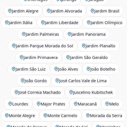
Jardim Alegre
Jardim Alvorada
Jardim Brasil
Jardim Itália
Jardim Liberdade
Jardim Olímpico
Jardim Palmeiras
Jardim Panorama
Jardim Parque Morada do Sol
Jardim Planalto
Jardim Primavera
Jardim São Geraldo
Jardim São Luiz
João Alves
João Botelho
João Gordo
José Carlos Vale de Lima
José Correia Machado
Juscelino Kubitschek
Lourdes
Major Prates
Maracanã
Melo
Monte Alegre
Monte Carmelo
Morada da Serra
Morada do Parque
Morada do Sol
Morrinhos