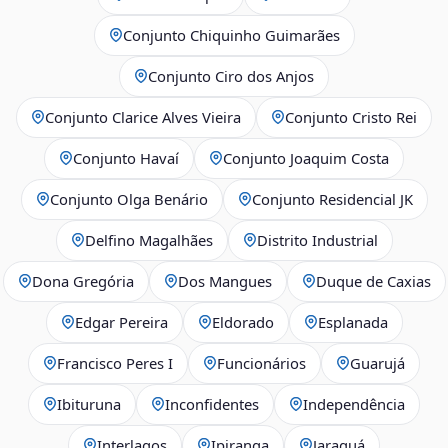
Conjunto Chiquinho Guimarães
Conjunto Ciro dos Anjos
Conjunto Clarice Alves Vieira
Conjunto Cristo Rei
Conjunto Havaí
Conjunto Joaquim Costa
Conjunto Olga Benário
Conjunto Residencial JK
Delfino Magalhães
Distrito Industrial
Dona Gregória
Dos Mangues
Duque de Caxias
Edgar Pereira
Eldorado
Esplanada
Francisco Peres I
Funcionários
Guarujá
Ibituruna
Inconfidentes
Independência
Interlagos
Ipiranga
Jaraguá