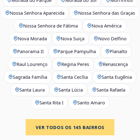
Nossa Senhora Aparecida
Nossa Senhora das Graças
Nossa Senhora de Fátima
Nova América
Nova Morada
Nova Suiça
Novo Delfino
Panorama II
Parque Pampulha
Planalto
Raul Lourenço
Regina Peres
Renascença
Sagrada Família
Santa Cecília
Santa Eugênia
Santa Laura
Santa Lúcia
Santa Rafaela
Santa Rita I
Santo Amaro
VER TODOS OS
145
BAIRROS