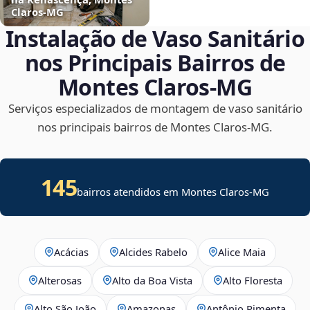
Claros‑MG
Instalação de Vaso Sanitário
nos Principais Bairros de
Montes Claros‑MG
Serviços especializados de montagem de vaso sanitário
nos principais bairros de Montes Claros‑MG.
145
bairros atendidos em Montes Claros-MG
Acácias
Alcides Rabelo
Alice Maia
Alterosas
Alto da Boa Vista
Alto Floresta
Alto São João
Amazonas
Antônio Pimenta