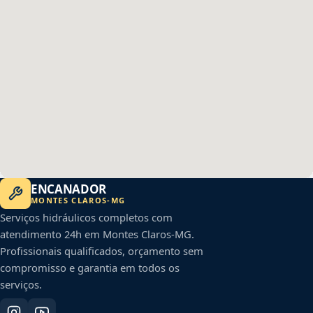
ENCANADOR
MONTES CLAROS
-
MG
Serviços hidráulicos completos com
atendimento 24h em
Montes Claros
-
MG
.
Profissionais qualificados, orçamento sem
compromisso e garantia em todos os
serviços.