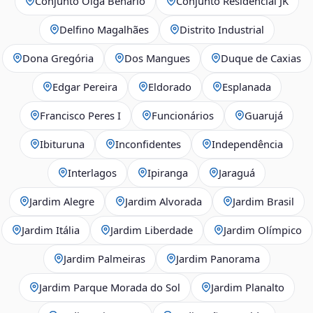
Conjunto Olga Benário
Conjunto Residencial JK
Delfino Magalhães
Distrito Industrial
Dona Gregória
Dos Mangues
Duque de Caxias
Edgar Pereira
Eldorado
Esplanada
Francisco Peres I
Funcionários
Guarujá
Ibituruna
Inconfidentes
Independência
Interlagos
Ipiranga
Jaraguá
Jardim Alegre
Jardim Alvorada
Jardim Brasil
Jardim Itália
Jardim Liberdade
Jardim Olímpico
Jardim Palmeiras
Jardim Panorama
Jardim Parque Morada do Sol
Jardim Planalto