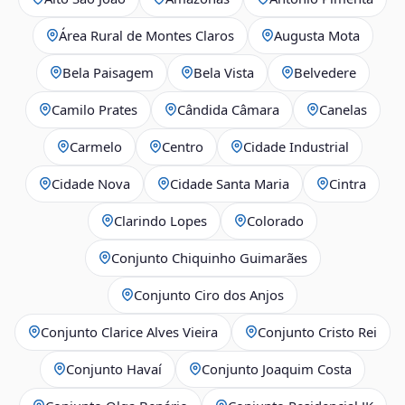
Área Rural de Montes Claros
Augusta Mota
Bela Paisagem
Bela Vista
Belvedere
Camilo Prates
Cândida Câmara
Canelas
Carmelo
Centro
Cidade Industrial
Cidade Nova
Cidade Santa Maria
Cintra
Clarindo Lopes
Colorado
Conjunto Chiquinho Guimarães
Conjunto Ciro dos Anjos
Conjunto Clarice Alves Vieira
Conjunto Cristo Rei
Conjunto Havaí
Conjunto Joaquim Costa