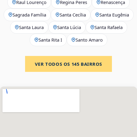
Raul Lourenço
Regina Peres
Renascença
Sagrada Família
Santa Cecília
Santa Eugênia
Santa Laura
Santa Lúcia
Santa Rafaela
Santa Rita I
Santo Amaro
VER TODOS OS
145
BAIRROS