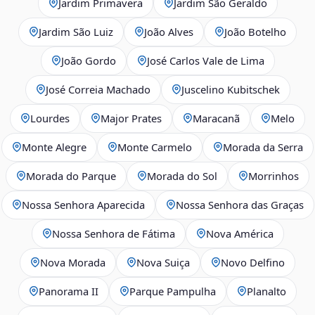
Jardim Primavera
Jardim São Geraldo
Jardim São Luiz
João Alves
João Botelho
João Gordo
José Carlos Vale de Lima
José Correia Machado
Juscelino Kubitschek
Lourdes
Major Prates
Maracanã
Melo
Monte Alegre
Monte Carmelo
Morada da Serra
Morada do Parque
Morada do Sol
Morrinhos
Nossa Senhora Aparecida
Nossa Senhora das Graças
Nossa Senhora de Fátima
Nova América
Nova Morada
Nova Suiça
Novo Delfino
Panorama II
Parque Pampulha
Planalto