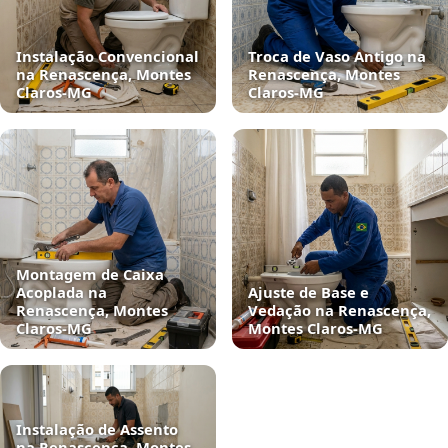
Instalação Convencional
Troca de Vaso Antigo na
na Renascença, Montes
Renascença, Montes
Claros‑MG
Claros‑MG
Montagem de Caixa
Acoplada na
Ajuste de Base e
Renascença, Montes
Vedação na Renascença,
Claros‑MG
Montes Claros‑MG
Instalação de Assento
na Renascença, Montes