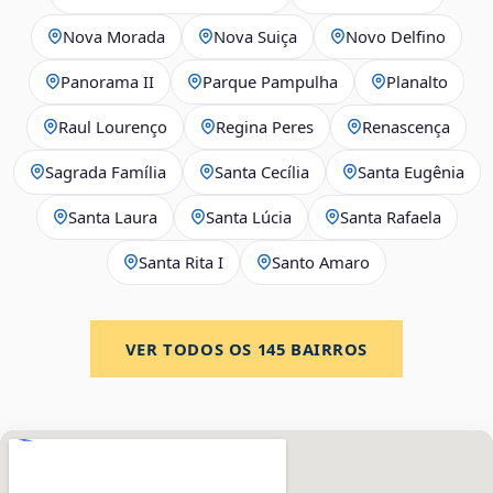
Nova Morada
Nova Suiça
Novo Delfino
Panorama II
Parque Pampulha
Planalto
Raul Lourenço
Regina Peres
Renascença
Sagrada Família
Santa Cecília
Santa Eugênia
Santa Laura
Santa Lúcia
Santa Rafaela
Santa Rita I
Santo Amaro
VER TODOS OS
145
BAIRROS