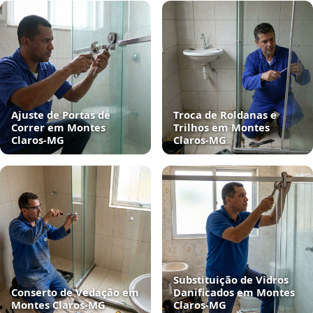
Ajuste de Portas de
Troca de Roldanas e
Correr em Montes
Trilhos em Montes
Claros‑MG
Claros‑MG
Substituição de Vidros
Conserto de Vedação em
Danificados em Montes
Montes Claros‑MG
Claros‑MG