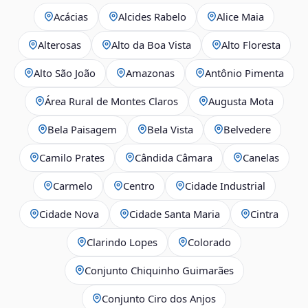
Acácias
Alcides Rabelo
Alice Maia
Alterosas
Alto da Boa Vista
Alto Floresta
Alto São João
Amazonas
Antônio Pimenta
Área Rural de Montes Claros
Augusta Mota
Bela Paisagem
Bela Vista
Belvedere
Camilo Prates
Cândida Câmara
Canelas
Carmelo
Centro
Cidade Industrial
Cidade Nova
Cidade Santa Maria
Cintra
Clarindo Lopes
Colorado
Conjunto Chiquinho Guimarães
Conjunto Ciro dos Anjos