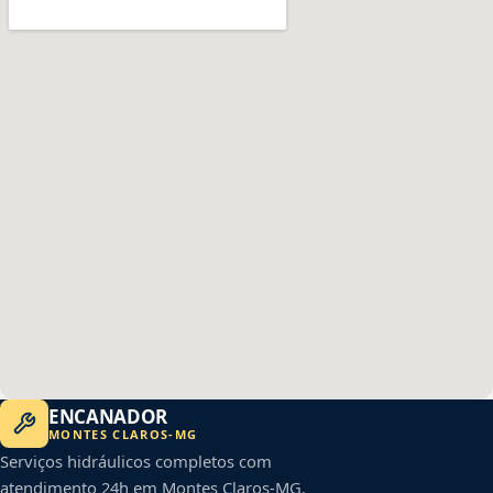
ENCANADOR
MONTES CLAROS
-
MG
Serviços hidráulicos completos com
atendimento 24h em
Montes Claros
-
MG
.