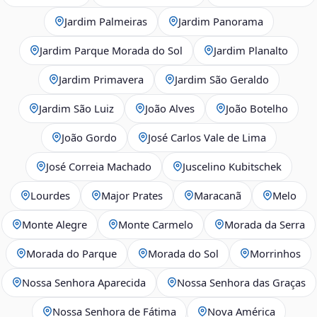
Jardim Palmeiras
Jardim Panorama
Jardim Parque Morada do Sol
Jardim Planalto
Jardim Primavera
Jardim São Geraldo
Jardim São Luiz
João Alves
João Botelho
João Gordo
José Carlos Vale de Lima
José Correia Machado
Juscelino Kubitschek
Lourdes
Major Prates
Maracanã
Melo
Monte Alegre
Monte Carmelo
Morada da Serra
Morada do Parque
Morada do Sol
Morrinhos
Nossa Senhora Aparecida
Nossa Senhora das Graças
Nossa Senhora de Fátima
Nova América