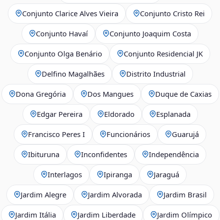
Conjunto Clarice Alves Vieira
Conjunto Cristo Rei
Conjunto Havaí
Conjunto Joaquim Costa
Conjunto Olga Benário
Conjunto Residencial JK
Delfino Magalhães
Distrito Industrial
Dona Gregória
Dos Mangues
Duque de Caxias
Edgar Pereira
Eldorado
Esplanada
Francisco Peres I
Funcionários
Guarujá
Ibituruna
Inconfidentes
Independência
Interlagos
Ipiranga
Jaraguá
Jardim Alegre
Jardim Alvorada
Jardim Brasil
Jardim Itália
Jardim Liberdade
Jardim Olímpico