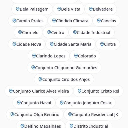
Bela Paisagem
Bela Vista
Belvedere
Camilo Prates
Cândida Câmara
Canelas
Carmelo
Centro
Cidade Industrial
Cidade Nova
Cidade Santa Maria
Cintra
Clarindo Lopes
Colorado
Conjunto Chiquinho Guimarães
Conjunto Ciro dos Anjos
Conjunto Clarice Alves Vieira
Conjunto Cristo Rei
Conjunto Havaí
Conjunto Joaquim Costa
Conjunto Olga Benário
Conjunto Residencial JK
Delfino Magalhães
Distrito Industrial