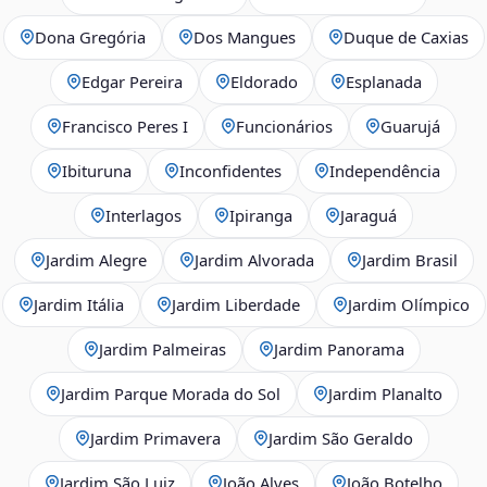
Dona Gregória
Dos Mangues
Duque de Caxias
Edgar Pereira
Eldorado
Esplanada
Francisco Peres I
Funcionários
Guarujá
Ibituruna
Inconfidentes
Independência
Interlagos
Ipiranga
Jaraguá
Jardim Alegre
Jardim Alvorada
Jardim Brasil
Jardim Itália
Jardim Liberdade
Jardim Olímpico
Jardim Palmeiras
Jardim Panorama
Jardim Parque Morada do Sol
Jardim Planalto
Jardim Primavera
Jardim São Geraldo
Jardim São Luiz
João Alves
João Botelho