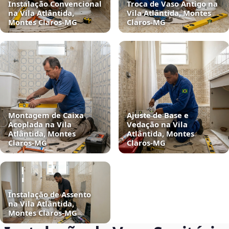
Instalação Convencional
Troca de Vaso Antigo na
na Vila Atlântida,
Vila Atlântida, Montes
Montes Claros‑MG
Claros‑MG
Montagem de Caixa
Ajuste de Base e
Acoplada na Vila
Vedação na Vila
Atlântida, Montes
Atlântida, Montes
Claros‑MG
Claros‑MG
Instalação de Assento
na Vila Atlântida,
Montes Claros‑MG