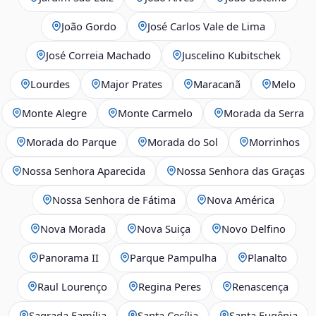
João Gordo
José Carlos Vale de Lima
José Correia Machado
Juscelino Kubitschek
Lourdes
Major Prates
Maracanã
Melo
Monte Alegre
Monte Carmelo
Morada da Serra
Morada do Parque
Morada do Sol
Morrinhos
Nossa Senhora Aparecida
Nossa Senhora das Graças
Nossa Senhora de Fátima
Nova América
Nova Morada
Nova Suiça
Novo Delfino
Panorama II
Parque Pampulha
Planalto
Raul Lourenço
Regina Peres
Renascença
Sagrada Família
Santa Cecília
Santa Eugênia