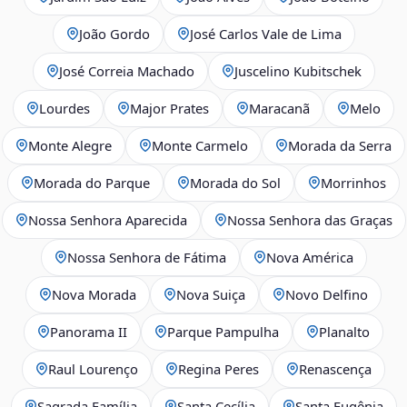
João Gordo
José Carlos Vale de Lima
José Correia Machado
Juscelino Kubitschek
Lourdes
Major Prates
Maracanã
Melo
Monte Alegre
Monte Carmelo
Morada da Serra
Morada do Parque
Morada do Sol
Morrinhos
Nossa Senhora Aparecida
Nossa Senhora das Graças
Nossa Senhora de Fátima
Nova América
Nova Morada
Nova Suiça
Novo Delfino
Panorama II
Parque Pampulha
Planalto
Raul Lourenço
Regina Peres
Renascença
Sagrada Família
Santa Cecília
Santa Eugênia