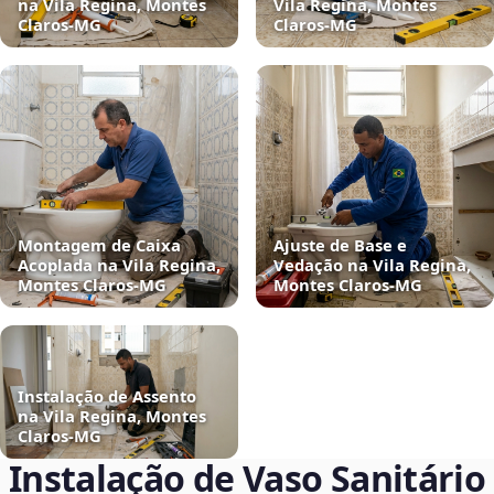
na Vila Regina, Montes
Vila Regina, Montes
Claros‑MG
Claros‑MG
Montagem de Caixa
Ajuste de Base e
Acoplada na Vila Regina,
Vedação na Vila Regina,
Montes Claros‑MG
Montes Claros‑MG
Instalação de Assento
na Vila Regina, Montes
Claros‑MG
Instalação de Vaso Sanitário