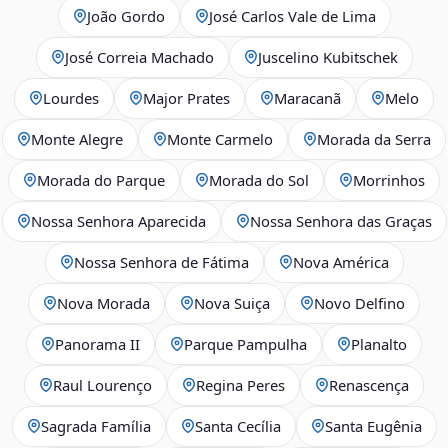
João Gordo
José Carlos Vale de Lima
José Correia Machado
Juscelino Kubitschek
Lourdes
Major Prates
Maracanã
Melo
Monte Alegre
Monte Carmelo
Morada da Serra
Morada do Parque
Morada do Sol
Morrinhos
Nossa Senhora Aparecida
Nossa Senhora das Graças
Nossa Senhora de Fátima
Nova América
Nova Morada
Nova Suiça
Novo Delfino
Panorama II
Parque Pampulha
Planalto
Raul Lourenço
Regina Peres
Renascença
Sagrada Família
Santa Cecília
Santa Eugênia