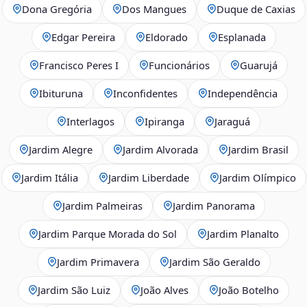
Dona Gregória
Dos Mangues
Duque de Caxias
Edgar Pereira
Eldorado
Esplanada
Francisco Peres I
Funcionários
Guarujá
Ibituruna
Inconfidentes
Independência
Interlagos
Ipiranga
Jaraguá
Jardim Alegre
Jardim Alvorada
Jardim Brasil
Jardim Itália
Jardim Liberdade
Jardim Olímpico
Jardim Palmeiras
Jardim Panorama
Jardim Parque Morada do Sol
Jardim Planalto
Jardim Primavera
Jardim São Geraldo
Jardim São Luiz
João Alves
João Botelho