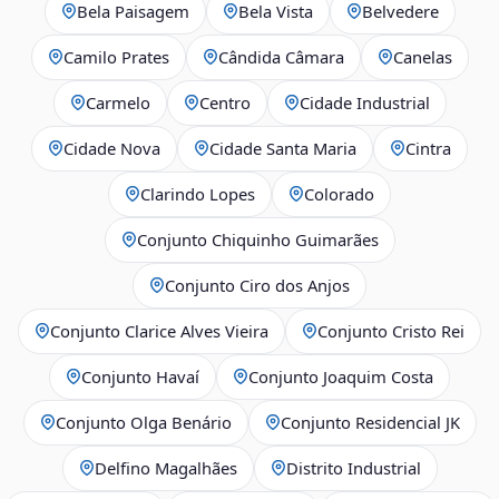
Bela Paisagem
Bela Vista
Belvedere
Camilo Prates
Cândida Câmara
Canelas
Carmelo
Centro
Cidade Industrial
Cidade Nova
Cidade Santa Maria
Cintra
Clarindo Lopes
Colorado
Conjunto Chiquinho Guimarães
Conjunto Ciro dos Anjos
Conjunto Clarice Alves Vieira
Conjunto Cristo Rei
Conjunto Havaí
Conjunto Joaquim Costa
Conjunto Olga Benário
Conjunto Residencial JK
Delfino Magalhães
Distrito Industrial