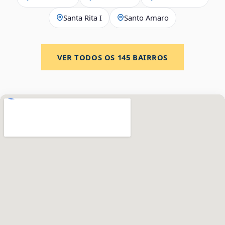
Santa Rita I
Santo Amaro
VER TODOS OS
145
BAIRROS