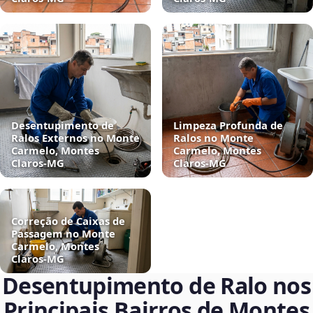
Desentupimento de
Limpeza Profunda de
Ralos Externos no Monte
Ralos no Monte
Carmelo, Montes
Carmelo, Montes
Claros‑MG
Claros‑MG
Correção de Caixas de
Passagem no Monte
Carmelo, Montes
Claros‑MG
Desentupimento de Ralo nos
Principais Bairros de Montes