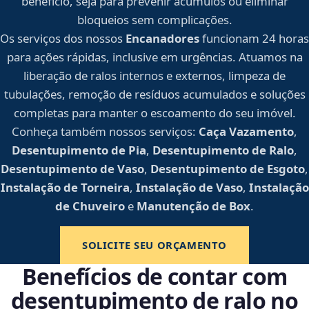
benefício, seja para prevenir acúmulos ou eliminar
bloqueios sem complicações.
Os serviços dos nossos
Encanadores
funcionam 24 horas
para ações rápidas, inclusive em urgências. Atuamos na
liberação de ralos internos e externos, limpeza de
tubulações, remoção de resíduos acumulados e soluções
completas para manter o escoamento do seu imóvel.
Conheça também nossos serviços:
Caça Vazamento
,
Desentupimento de Pia
,
Desentupimento de Ralo
,
Desentupimento de Vaso
,
Desentupimento de Esgoto
,
Instalação de Torneira
,
Instalação de Vaso
,
Instalação
de Chuveiro
e
Manutenção de Box
.
SOLICITE SEU ORÇAMENTO
Benefícios de contar com
desentupimento de ralo no