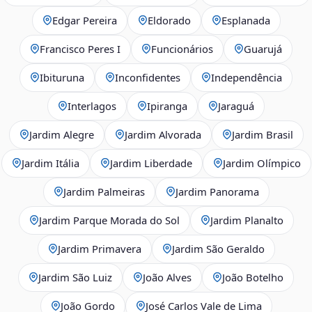
Edgar Pereira
Eldorado
Esplanada
Francisco Peres I
Funcionários
Guarujá
Ibituruna
Inconfidentes
Independência
Interlagos
Ipiranga
Jaraguá
Jardim Alegre
Jardim Alvorada
Jardim Brasil
Jardim Itália
Jardim Liberdade
Jardim Olímpico
Jardim Palmeiras
Jardim Panorama
Jardim Parque Morada do Sol
Jardim Planalto
Jardim Primavera
Jardim São Geraldo
Jardim São Luiz
João Alves
João Botelho
João Gordo
José Carlos Vale de Lima