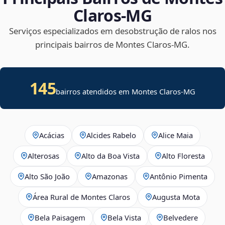
Claros‑MG
Serviços especializados em desobstrução de ralos nos
principais bairros de Montes Claros‑MG.
145
bairros atendidos em Montes Claros-MG
Acácias
Alcides Rabelo
Alice Maia
Alterosas
Alto da Boa Vista
Alto Floresta
Alto São João
Amazonas
Antônio Pimenta
Área Rural de Montes Claros
Augusta Mota
Bela Paisagem
Bela Vista
Belvedere