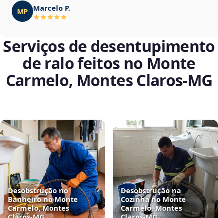
Marcelo P.
MP
Serviços de desentupimento
de ralo feitos no Monte
Carmelo, Montes Claros‑MG
Desobstrução no
Desobstrução na
Banheiro no Monte
Cozinha no Monte
Carmelo, Montes
Carmelo, Montes
Claros‑MG
Claros‑MG