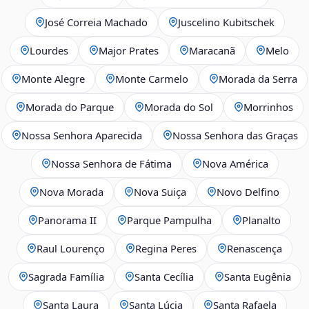
José Correia Machado
Juscelino Kubitschek
Lourdes
Major Prates
Maracanã
Melo
Monte Alegre
Monte Carmelo
Morada da Serra
Morada do Parque
Morada do Sol
Morrinhos
Nossa Senhora Aparecida
Nossa Senhora das Graças
Nossa Senhora de Fátima
Nova América
Nova Morada
Nova Suiça
Novo Delfino
Panorama II
Parque Pampulha
Planalto
Raul Lourenço
Regina Peres
Renascença
Sagrada Família
Santa Cecília
Santa Eugênia
Santa Laura
Santa Lúcia
Santa Rafaela