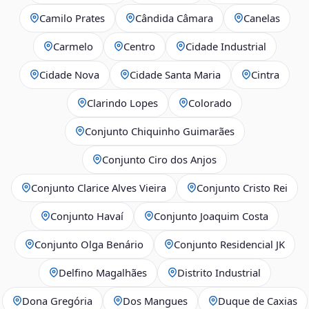
Camilo Prates
Cândida Câmara
Canelas
Carmelo
Centro
Cidade Industrial
Cidade Nova
Cidade Santa Maria
Cintra
Clarindo Lopes
Colorado
Conjunto Chiquinho Guimarães
Conjunto Ciro dos Anjos
Conjunto Clarice Alves Vieira
Conjunto Cristo Rei
Conjunto Havaí
Conjunto Joaquim Costa
Conjunto Olga Benário
Conjunto Residencial JK
Delfino Magalhães
Distrito Industrial
Dona Gregória
Dos Mangues
Duque de Caxias