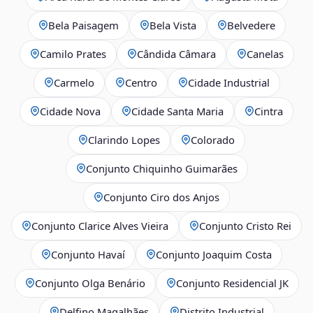
Bela Paisagem
Bela Vista
Belvedere
Camilo Prates
Cândida Câmara
Canelas
Carmelo
Centro
Cidade Industrial
Cidade Nova
Cidade Santa Maria
Cintra
Clarindo Lopes
Colorado
Conjunto Chiquinho Guimarães
Conjunto Ciro dos Anjos
Conjunto Clarice Alves Vieira
Conjunto Cristo Rei
Conjunto Havaí
Conjunto Joaquim Costa
Conjunto Olga Benário
Conjunto Residencial JK
Delfino Magalhães
Distrito Industrial