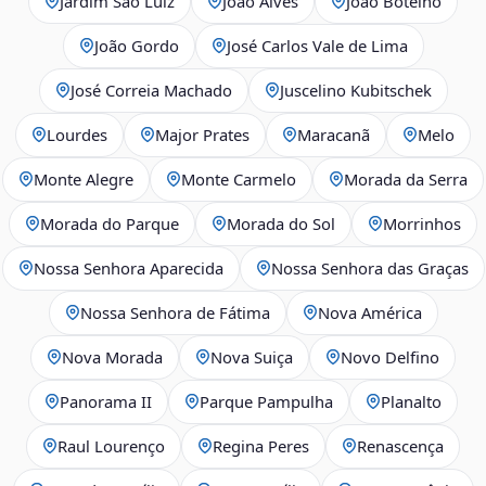
Jardim São Luiz
João Alves
João Botelho
João Gordo
José Carlos Vale de Lima
José Correia Machado
Juscelino Kubitschek
Lourdes
Major Prates
Maracanã
Melo
Monte Alegre
Monte Carmelo
Morada da Serra
Morada do Parque
Morada do Sol
Morrinhos
Nossa Senhora Aparecida
Nossa Senhora das Graças
Nossa Senhora de Fátima
Nova América
Nova Morada
Nova Suiça
Novo Delfino
Panorama II
Parque Pampulha
Planalto
Raul Lourenço
Regina Peres
Renascença