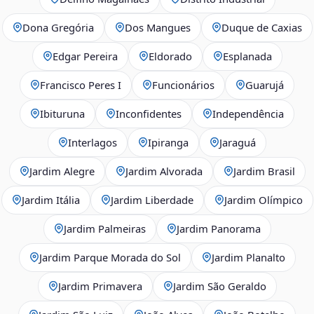
Dona Gregória
Dos Mangues
Duque de Caxias
Edgar Pereira
Eldorado
Esplanada
Francisco Peres I
Funcionários
Guarujá
Ibituruna
Inconfidentes
Independência
Interlagos
Ipiranga
Jaraguá
Jardim Alegre
Jardim Alvorada
Jardim Brasil
Jardim Itália
Jardim Liberdade
Jardim Olímpico
Jardim Palmeiras
Jardim Panorama
Jardim Parque Morada do Sol
Jardim Planalto
Jardim Primavera
Jardim São Geraldo