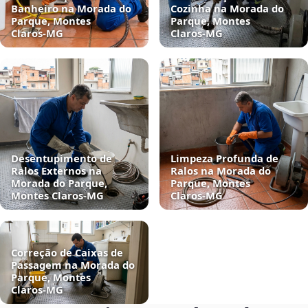
Banheiro na Morada do
Cozinha na Morada do
Parque, Montes
Parque, Montes
Claros‑MG
Claros‑MG
Desentupimento de
Limpeza Profunda de
Ralos Externos na
Ralos na Morada do
Morada do Parque,
Parque, Montes
Montes Claros‑MG
Claros‑MG
Correção de Caixas de
Passagem na Morada do
Parque, Montes
Claros‑MG