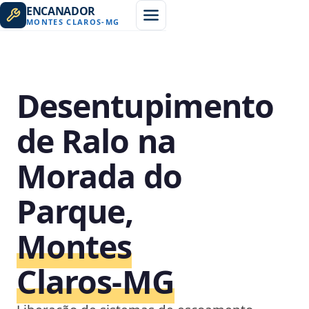
ENCANADOR
MONTES CLAROS
-
MG
Desentupimento
de Ralo na
Morada do
Parque,
Montes
Claros‑MG