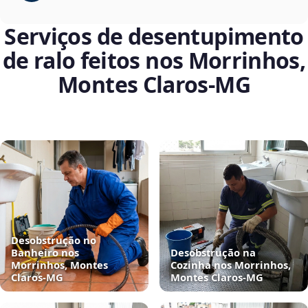
Serviços de desentupimento
de ralo feitos nos Morrinhos,
Montes Claros‑MG
Desobstrução no
Banheiro nos
Desobstrução na
Morrinhos, Montes
Cozinha nos Morrinhos,
Claros‑MG
Montes Claros‑MG