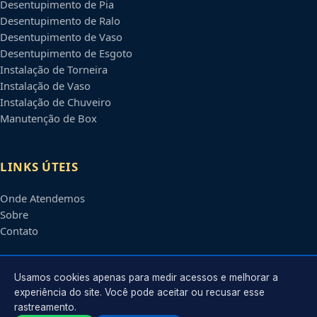
Desentupimento de Pia
Desentupimento de Ralo
Desentupimento de Vaso
Desentupimento de Esgoto
Instalação de Torneira
Instalação de Vaso
Instalação de Chuveiro
Manutenção de Box
LINKS ÚTEIS
Onde Atendemos
Sobre
Contato
CONTATO
Usamos cookies apenas para medir acessos e melhorar a
experiência do site. Você pode aceitar ou recusar esse
rastreamento.
Atendimento em
Montes Claros
-
MG
e regiões parceiras