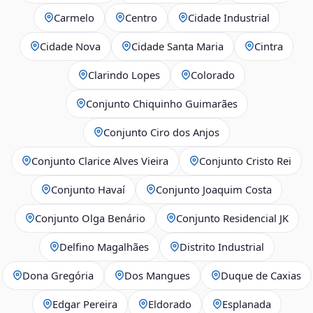
Carmelo
Centro
Cidade Industrial
Cidade Nova
Cidade Santa Maria
Cintra
Clarindo Lopes
Colorado
Conjunto Chiquinho Guimarães
Conjunto Ciro dos Anjos
Conjunto Clarice Alves Vieira
Conjunto Cristo Rei
Conjunto Havaí
Conjunto Joaquim Costa
Conjunto Olga Benário
Conjunto Residencial JK
Delfino Magalhães
Distrito Industrial
Dona Gregória
Dos Mangues
Duque de Caxias
Edgar Pereira
Eldorado
Esplanada