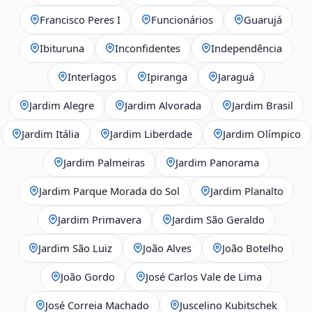
Francisco Peres I
Funcionários
Guarujá
Ibituruna
Inconfidentes
Independência
Interlagos
Ipiranga
Jaraguá
Jardim Alegre
Jardim Alvorada
Jardim Brasil
Jardim Itália
Jardim Liberdade
Jardim Olímpico
Jardim Palmeiras
Jardim Panorama
Jardim Parque Morada do Sol
Jardim Planalto
Jardim Primavera
Jardim São Geraldo
Jardim São Luiz
João Alves
João Botelho
João Gordo
José Carlos Vale de Lima
José Correia Machado
Juscelino Kubitschek