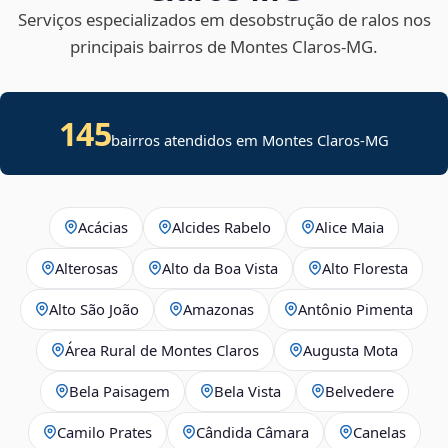
Serviços especializados em desobstrução de ralos nos
principais bairros de Montes Claros‑MG.
145
bairros atendidos em Montes Claros-MG
Acácias
Alcides Rabelo
Alice Maia
Alterosas
Alto da Boa Vista
Alto Floresta
Alto São João
Amazonas
Antônio Pimenta
Área Rural de Montes Claros
Augusta Mota
Bela Paisagem
Bela Vista
Belvedere
Camilo Prates
Cândida Câmara
Canelas