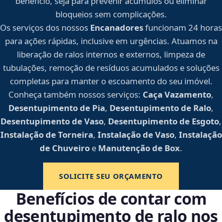
benefício, seja para prevenir acúmulos ou eliminar
bloqueios sem complicações.
Os serviços dos nossos
Encanadores
funcionam 24 horas
para ações rápidas, inclusive em urgências. Atuamos na
liberação de ralos internos e externos, limpeza de
tubulações, remoção de resíduos acumulados e soluções
completas para manter o escoamento do seu imóvel.
Conheça também nossos serviços:
Caça Vazamento
,
Desentupimento de Pia
,
Desentupimento de Ralo
,
Desentupimento de Vaso
,
Desentupimento de Esgoto
,
Instalação de Torneira
,
Instalação de Vaso
,
Instalação
de Chuveiro
e
Manutenção de Box
.
SOLICITE SEU ORÇAMENTO
Benefícios de contar com
desentupimento de ralo nos