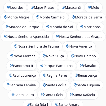
Lourdes
Major Prates
Maracanã
Melo
Monte Alegre
Monte Carmelo
Morada da Serra
Morada do Parque
Morada do Sol
Morrinhos
Nossa Senhora Aparecida
Nossa Senhora das Graças
Nossa Senhora de Fátima
Nova América
Nova Morada
Nova Suiça
Novo Delfino
Panorama II
Parque Pampulha
Planalto
Raul Lourenço
Regina Peres
Renascença
Sagrada Família
Santa Cecília
Santa Eugênia
Santa Laura
Santa Lúcia
Santa Rafaela
Santa Rita I
Santo Amaro