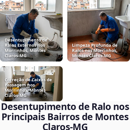
Desentupimento de
Ralos Externos nos
Limpeza Profunda de
Morrinhos, Montes
Ralos nos Morrinhos,
Claros‑MG
Montes Claros‑MG
Correção de Caixas de
Passagem nos
Morrinhos, Montes
Claros‑MG
Desentupimento de Ralo nos
Principais Bairros de Montes
Claros‑MG