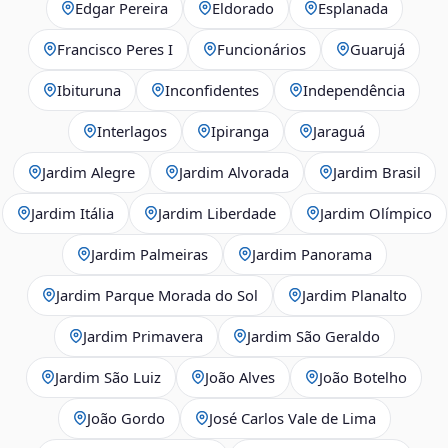
Edgar Pereira
Eldorado
Esplanada
Francisco Peres I
Funcionários
Guarujá
Ibituruna
Inconfidentes
Independência
Interlagos
Ipiranga
Jaraguá
Jardim Alegre
Jardim Alvorada
Jardim Brasil
Jardim Itália
Jardim Liberdade
Jardim Olímpico
Jardim Palmeiras
Jardim Panorama
Jardim Parque Morada do Sol
Jardim Planalto
Jardim Primavera
Jardim São Geraldo
Jardim São Luiz
João Alves
João Botelho
João Gordo
José Carlos Vale de Lima