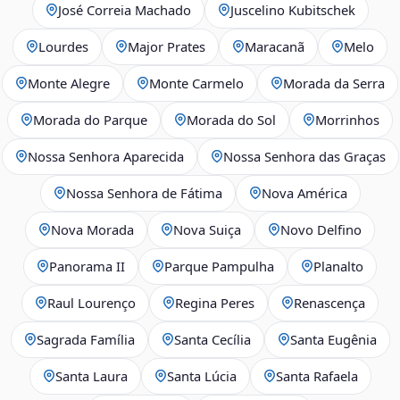
José Correia Machado
Juscelino Kubitschek
Lourdes
Major Prates
Maracanã
Melo
Monte Alegre
Monte Carmelo
Morada da Serra
Morada do Parque
Morada do Sol
Morrinhos
Nossa Senhora Aparecida
Nossa Senhora das Graças
Nossa Senhora de Fátima
Nova América
Nova Morada
Nova Suiça
Novo Delfino
Panorama II
Parque Pampulha
Planalto
Raul Lourenço
Regina Peres
Renascença
Sagrada Família
Santa Cecília
Santa Eugênia
Santa Laura
Santa Lúcia
Santa Rafaela