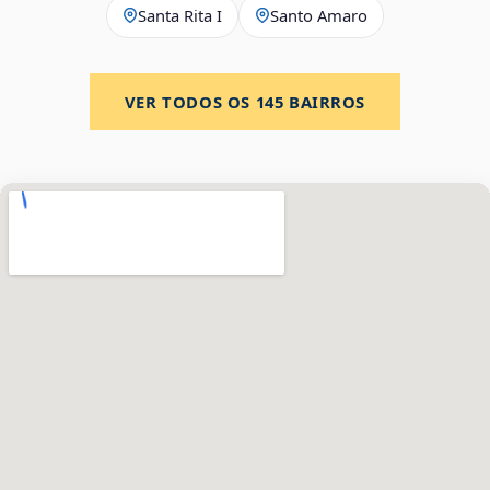
Santa Rita I
Santo Amaro
VER TODOS OS
145
BAIRROS