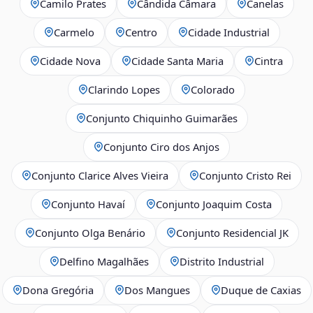
Camilo Prates
Cândida Câmara
Canelas
Carmelo
Centro
Cidade Industrial
Cidade Nova
Cidade Santa Maria
Cintra
Clarindo Lopes
Colorado
Conjunto Chiquinho Guimarães
Conjunto Ciro dos Anjos
Conjunto Clarice Alves Vieira
Conjunto Cristo Rei
Conjunto Havaí
Conjunto Joaquim Costa
Conjunto Olga Benário
Conjunto Residencial JK
Delfino Magalhães
Distrito Industrial
Dona Gregória
Dos Mangues
Duque de Caxias