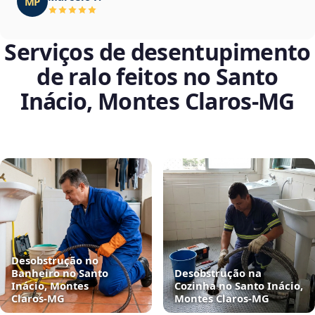
MP
Serviços de desentupimento
de ralo feitos no Santo
Inácio, Montes Claros‑MG
Desobstrução no
Banheiro no Santo
Desobstrução na
Inácio, Montes
Cozinha no Santo Inácio,
Claros‑MG
Montes Claros‑MG