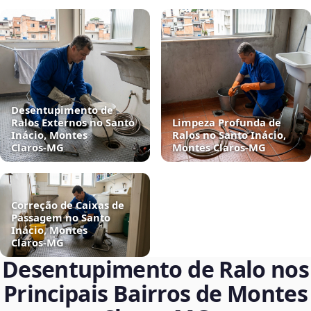
Desentupimento de
Ralos Externos no Santo
Limpeza Profunda de
Inácio, Montes
Ralos no Santo Inácio,
Claros‑MG
Montes Claros‑MG
Correção de Caixas de
Passagem no Santo
Inácio, Montes
Claros‑MG
Desentupimento de Ralo nos
Principais Bairros de Montes