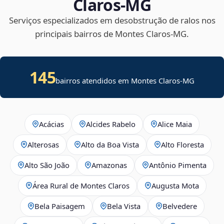
Claros‑MG
Serviços especializados em desobstrução de ralos nos
principais bairros de Montes Claros‑MG.
145
bairros atendidos em Montes Claros-MG
Acácias
Alcides Rabelo
Alice Maia
Alterosas
Alto da Boa Vista
Alto Floresta
Alto São João
Amazonas
Antônio Pimenta
Área Rural de Montes Claros
Augusta Mota
Bela Paisagem
Bela Vista
Belvedere