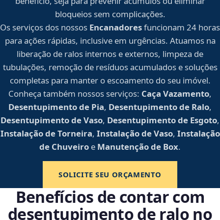
benefício, seja para prevenir acúmulos ou eliminar
bloqueios sem complicações.
Os serviços dos nossos
Encanadores
funcionam 24 horas
para ações rápidas, inclusive em urgências. Atuamos na
liberação de ralos internos e externos, limpeza de
tubulações, remoção de resíduos acumulados e soluções
completas para manter o escoamento do seu imóvel.
Conheça também nossos serviços:
Caça Vazamento
,
Desentupimento de Pia
,
Desentupimento de Ralo
,
Desentupimento de Vaso
,
Desentupimento de Esgoto
,
Instalação de Torneira
,
Instalação de Vaso
,
Instalação
de Chuveiro
e
Manutenção de Box
.
SOLICITE SEU ORÇAMENTO
Benefícios de contar com
desentupimento de ralo no