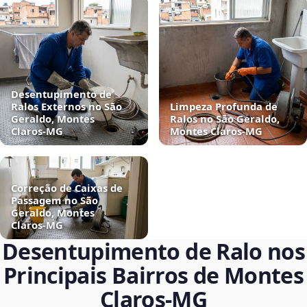
Desentupimento de
Ralos Externos no São
Limpeza Profunda de
Geraldo, Montes
Ralos no São Geraldo,
Claros‑MG
Montes Claros‑MG
Correção de Caixas de
Passagem no São
Geraldo, Montes
Claros‑MG
Desentupimento de Ralo nos
Principais Bairros de Montes
Claros‑MG