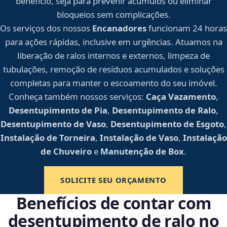
benefício, seja para prevenir acúmulos ou eliminar
bloqueios sem complicações.
Os serviços dos nossos
Encanadores
funcionam 24 horas
para ações rápidas, inclusive em urgências. Atuamos na
liberação de ralos internos e externos, limpeza de
tubulações, remoção de resíduos acumulados e soluções
completas para manter o escoamento do seu imóvel.
Conheça também nossos serviços:
Caça Vazamento
,
Desentupimento de Pia
,
Desentupimento de Ralo
,
Desentupimento de Vaso
,
Desentupimento de Esgoto
,
Instalação de Torneira
,
Instalação de Vaso
,
Instalação
de Chuveiro
e
Manutenção de Box
.
SOLICITE SEU ORÇAMENTO
Benefícios de contar com
desentupimento de ralo no