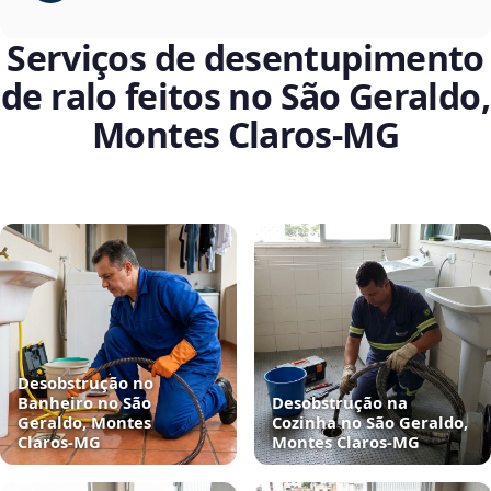
Serviços de desentupimento
de ralo feitos no São Geraldo,
Montes Claros‑MG
Desobstrução no
Banheiro no São
Desobstrução na
Geraldo, Montes
Cozinha no São Geraldo,
Claros‑MG
Montes Claros‑MG