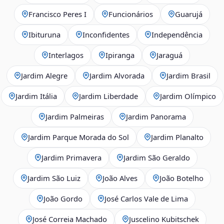
Francisco Peres I
Funcionários
Guarujá
Ibituruna
Inconfidentes
Independência
Interlagos
Ipiranga
Jaraguá
Jardim Alegre
Jardim Alvorada
Jardim Brasil
Jardim Itália
Jardim Liberdade
Jardim Olímpico
Jardim Palmeiras
Jardim Panorama
Jardim Parque Morada do Sol
Jardim Planalto
Jardim Primavera
Jardim São Geraldo
Jardim São Luiz
João Alves
João Botelho
João Gordo
José Carlos Vale de Lima
José Correia Machado
Juscelino Kubitschek