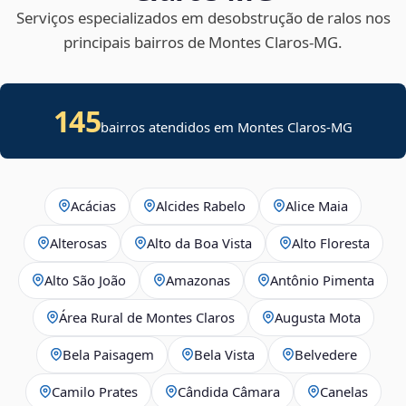
Serviços especializados em desobstrução de ralos nos
principais bairros de Montes Claros‑MG.
145
bairros atendidos em Montes Claros-MG
Acácias
Alcides Rabelo
Alice Maia
Alterosas
Alto da Boa Vista
Alto Floresta
Alto São João
Amazonas
Antônio Pimenta
Área Rural de Montes Claros
Augusta Mota
Bela Paisagem
Bela Vista
Belvedere
Camilo Prates
Cândida Câmara
Canelas