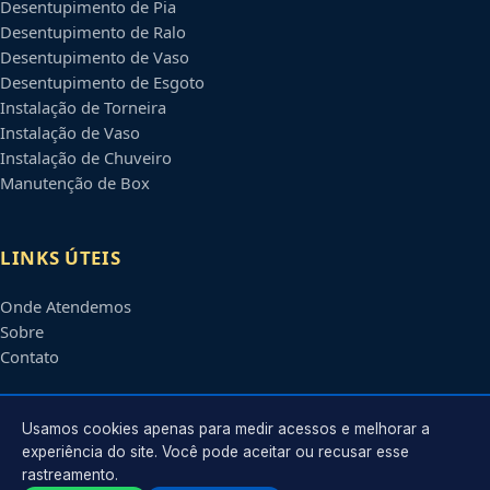
Desentupimento de Pia
Desentupimento de Ralo
Desentupimento de Vaso
Desentupimento de Esgoto
Instalação de Torneira
Instalação de Vaso
Instalação de Chuveiro
Manutenção de Box
LINKS ÚTEIS
Onde Atendemos
Sobre
Contato
CONTATO
Usamos cookies apenas para medir acessos e melhorar a
experiência do site. Você pode aceitar ou recusar esse
rastreamento.
Atendimento em
Montes Claros
-
MG
e regiões parceiras