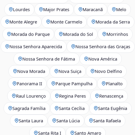
Lourdes
Major Prates
Maracanã
Melo
Monte Alegre
Monte Carmelo
Morada da Serra
Morada do Parque
Morada do Sol
Morrinhos
Nossa Senhora Aparecida
Nossa Senhora das Graças
Nossa Senhora de Fátima
Nova América
Nova Morada
Nova Suiça
Novo Delfino
Panorama II
Parque Pampulha
Planalto
Raul Lourenço
Regina Peres
Renascença
Sagrada Família
Santa Cecília
Santa Eugênia
Santa Laura
Santa Lúcia
Santa Rafaela
Santa Rita I
Santo Amaro