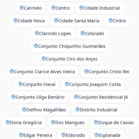
Carmelo
Centro
Cidade Industrial
Cidade Nova
Cidade Santa Maria
Cintra
Clarindo Lopes
Colorado
Conjunto Chiquinho Guimarães
Conjunto Ciro dos Anjos
Conjunto Clarice Alves Vieira
Conjunto Cristo Rei
Conjunto Havaí
Conjunto Joaquim Costa
Conjunto Olga Benário
Conjunto Residencial JK
Delfino Magalhães
Distrito Industrial
Dona Gregória
Dos Mangues
Duque de Caxias
Edgar Pereira
Eldorado
Esplanada