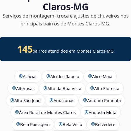
Claros‑MG
Serviços de montagem, troca e ajustes de chuveiros nos
principais bairros de Montes Claros‑MG.
145
bairros atendidos em Montes Claros-MG
Acácias
Alcides Rabelo
Alice Maia
Alterosas
Alto da Boa Vista
Alto Floresta
Alto São João
Amazonas
Antônio Pimenta
Área Rural de Montes Claros
Augusta Mota
Bela Paisagem
Bela Vista
Belvedere