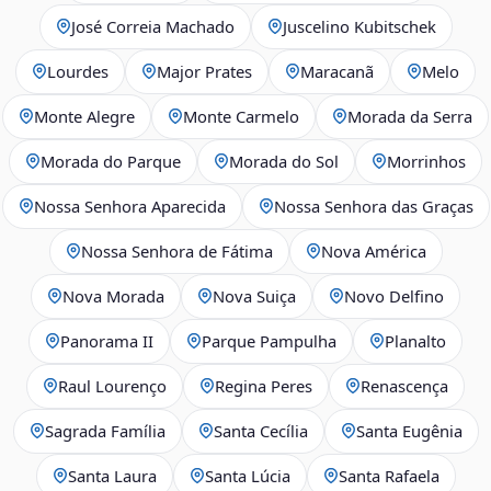
José Correia Machado
Juscelino Kubitschek
Lourdes
Major Prates
Maracanã
Melo
Monte Alegre
Monte Carmelo
Morada da Serra
Morada do Parque
Morada do Sol
Morrinhos
Nossa Senhora Aparecida
Nossa Senhora das Graças
Nossa Senhora de Fátima
Nova América
Nova Morada
Nova Suiça
Novo Delfino
Panorama II
Parque Pampulha
Planalto
Raul Lourenço
Regina Peres
Renascença
Sagrada Família
Santa Cecília
Santa Eugênia
Santa Laura
Santa Lúcia
Santa Rafaela