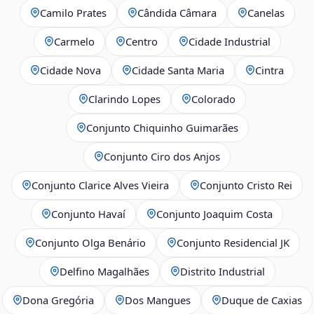
Camilo Prates
Cândida Câmara
Canelas
Carmelo
Centro
Cidade Industrial
Cidade Nova
Cidade Santa Maria
Cintra
Clarindo Lopes
Colorado
Conjunto Chiquinho Guimarães
Conjunto Ciro dos Anjos
Conjunto Clarice Alves Vieira
Conjunto Cristo Rei
Conjunto Havaí
Conjunto Joaquim Costa
Conjunto Olga Benário
Conjunto Residencial JK
Delfino Magalhães
Distrito Industrial
Dona Gregória
Dos Mangues
Duque de Caxias