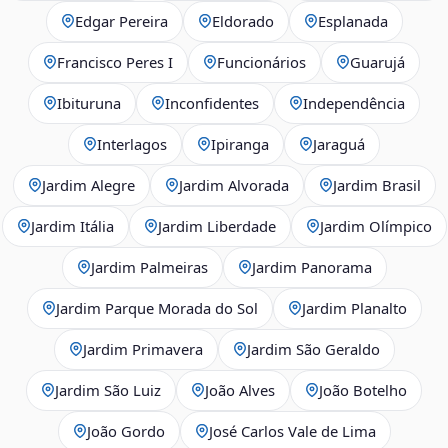
Edgar Pereira
Eldorado
Esplanada
Francisco Peres I
Funcionários
Guarujá
Ibituruna
Inconfidentes
Independência
Interlagos
Ipiranga
Jaraguá
Jardim Alegre
Jardim Alvorada
Jardim Brasil
Jardim Itália
Jardim Liberdade
Jardim Olímpico
Jardim Palmeiras
Jardim Panorama
Jardim Parque Morada do Sol
Jardim Planalto
Jardim Primavera
Jardim São Geraldo
Jardim São Luiz
João Alves
João Botelho
João Gordo
José Carlos Vale de Lima