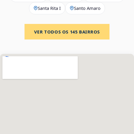
Santa Rita I
Santo Amaro
VER TODOS OS
145
BAIRROS