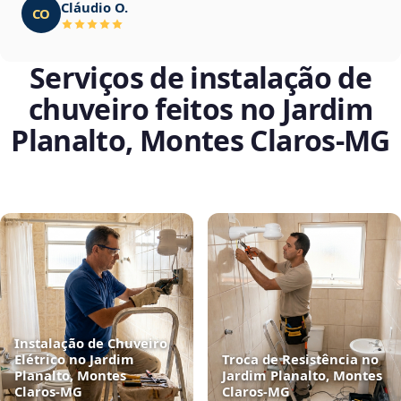
Cláudio O.
CO
Serviços de instalação de
chuveiro feitos no Jardim
Planalto, Montes Claros‑MG
Instalação de Chuveiro
Elétrico no Jardim
Troca de Resistência no
Planalto, Montes
Jardim Planalto, Montes
Claros‑MG
Claros‑MG