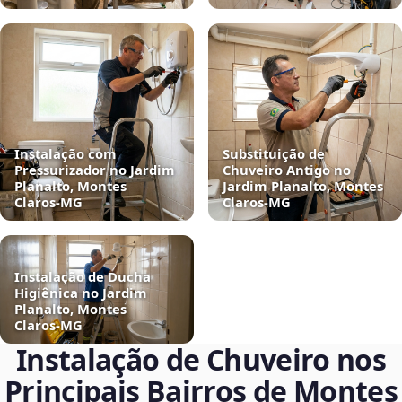
Instalação com
Substituição de
Pressurizador no Jardim
Chuveiro Antigo no
Planalto, Montes
Jardim Planalto, Montes
Claros‑MG
Claros‑MG
Instalação de Ducha
Higiênica no Jardim
Planalto, Montes
Claros‑MG
Instalação de Chuveiro nos
Principais Bairros de Montes