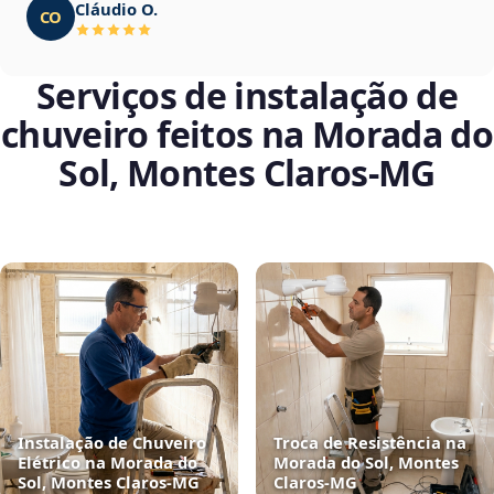
Cláudio O.
CO
Serviços de instalação de
chuveiro feitos na Morada do
Sol, Montes Claros‑MG
Instalação de Chuveiro
Troca de Resistência na
Elétrico na Morada do
Morada do Sol, Montes
Sol, Montes Claros‑MG
Claros‑MG