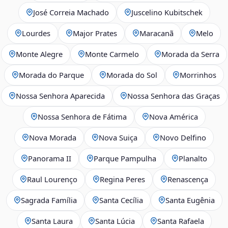
José Correia Machado
Juscelino Kubitschek
Lourdes
Major Prates
Maracanã
Melo
Monte Alegre
Monte Carmelo
Morada da Serra
Morada do Parque
Morada do Sol
Morrinhos
Nossa Senhora Aparecida
Nossa Senhora das Graças
Nossa Senhora de Fátima
Nova América
Nova Morada
Nova Suiça
Novo Delfino
Panorama II
Parque Pampulha
Planalto
Raul Lourenço
Regina Peres
Renascença
Sagrada Família
Santa Cecília
Santa Eugênia
Santa Laura
Santa Lúcia
Santa Rafaela