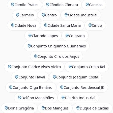
Camilo Prates
Cândida Câmara
Canelas
Carmelo
Centro
Cidade Industrial
Cidade Nova
Cidade Santa Maria
Cintra
Clarindo Lopes
Colorado
Conjunto Chiquinho Guimarães
Conjunto Ciro dos Anjos
Conjunto Clarice Alves Vieira
Conjunto Cristo Rei
Conjunto Havaí
Conjunto Joaquim Costa
Conjunto Olga Benário
Conjunto Residencial JK
Delfino Magalhães
Distrito Industrial
Dona Gregória
Dos Mangues
Duque de Caxias