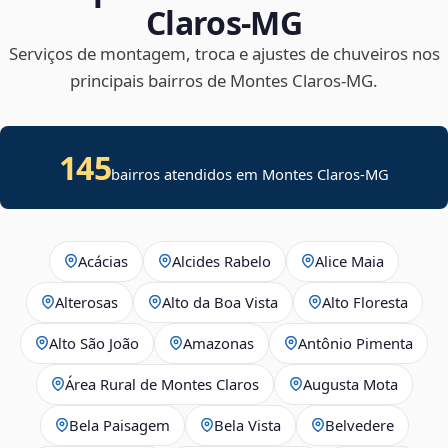
Claros‑MG
Serviços de montagem, troca e ajustes de chuveiros nos
principais bairros de Montes Claros‑MG.
145
bairros atendidos em Montes Claros-MG
Acácias
Alcides Rabelo
Alice Maia
Alterosas
Alto da Boa Vista
Alto Floresta
Alto São João
Amazonas
Antônio Pimenta
Área Rural de Montes Claros
Augusta Mota
Bela Paisagem
Bela Vista
Belvedere