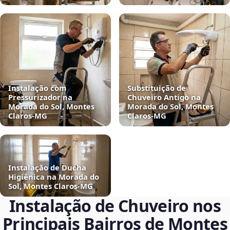
Instalação com
Substituição de
Pressurizador na
Chuveiro Antigo na
Morada do Sol, Montes
Morada do Sol, Montes
Claros‑MG
Claros‑MG
Instalação de Ducha
Higiênica na Morada do
Sol, Montes Claros‑MG
Instalação de Chuveiro nos
Principais Bairros de Montes