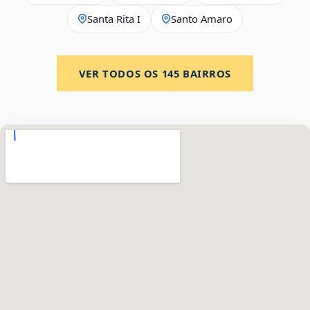
Santa Rita I
Santo Amaro
VER TODOS OS
145
BAIRROS