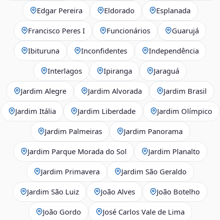
Edgar Pereira
Eldorado
Esplanada
Francisco Peres I
Funcionários
Guarujá
Ibituruna
Inconfidentes
Independência
Interlagos
Ipiranga
Jaraguá
Jardim Alegre
Jardim Alvorada
Jardim Brasil
Jardim Itália
Jardim Liberdade
Jardim Olímpico
Jardim Palmeiras
Jardim Panorama
Jardim Parque Morada do Sol
Jardim Planalto
Jardim Primavera
Jardim São Geraldo
Jardim São Luiz
João Alves
João Botelho
João Gordo
José Carlos Vale de Lima