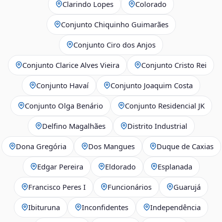
Clarindo Lopes
Colorado
Conjunto Chiquinho Guimarães
Conjunto Ciro dos Anjos
Conjunto Clarice Alves Vieira
Conjunto Cristo Rei
Conjunto Havaí
Conjunto Joaquim Costa
Conjunto Olga Benário
Conjunto Residencial JK
Delfino Magalhães
Distrito Industrial
Dona Gregória
Dos Mangues
Duque de Caxias
Edgar Pereira
Eldorado
Esplanada
Francisco Peres I
Funcionários
Guarujá
Ibituruna
Inconfidentes
Independência