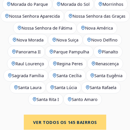
Morada do Parque
Morada do Sol
Morrinhos
Nossa Senhora Aparecida
Nossa Senhora das Graças
Nossa Senhora de Fátima
Nova América
Nova Morada
Nova Suiça
Novo Delfino
Panorama II
Parque Pampulha
Planalto
Raul Lourenço
Regina Peres
Renascença
Sagrada Família
Santa Cecília
Santa Eugênia
Santa Laura
Santa Lúcia
Santa Rafaela
Santa Rita I
Santo Amaro
VER TODOS OS
145
BAIRROS