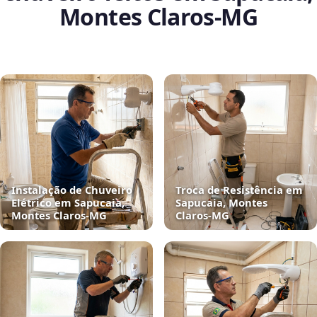
Montes Claros‑MG
Instalação de Chuveiro
Troca de Resistência em
Elétrico em Sapucaia,
Sapucaia, Montes
Montes Claros‑MG
Claros‑MG