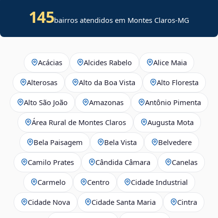
145
bairros atendidos em Montes Claros-MG
Acácias
Alcides Rabelo
Alice Maia
Alterosas
Alto da Boa Vista
Alto Floresta
Alto São João
Amazonas
Antônio Pimenta
Área Rural de Montes Claros
Augusta Mota
Bela Paisagem
Bela Vista
Belvedere
Camilo Prates
Cândida Câmara
Canelas
Carmelo
Centro
Cidade Industrial
Cidade Nova
Cidade Santa Maria
Cintra