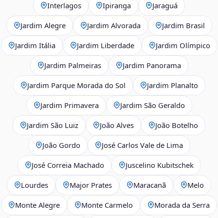
Interlagos
Ipiranga
Jaraguá
Jardim Alegre
Jardim Alvorada
Jardim Brasil
Jardim Itália
Jardim Liberdade
Jardim Olímpico
Jardim Palmeiras
Jardim Panorama
Jardim Parque Morada do Sol
Jardim Planalto
Jardim Primavera
Jardim São Geraldo
Jardim São Luiz
João Alves
João Botelho
João Gordo
José Carlos Vale de Lima
José Correia Machado
Juscelino Kubitschek
Lourdes
Major Prates
Maracanã
Melo
Monte Alegre
Monte Carmelo
Morada da Serra