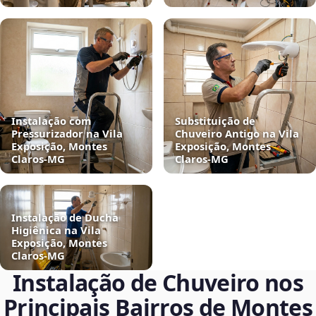
Instalação com
Substituição de
Pressurizador na Vila
Chuveiro Antigo na Vila
Exposição, Montes
Exposição, Montes
Claros‑MG
Claros‑MG
Instalação de Ducha
Higiênica na Vila
Exposição, Montes
Claros‑MG
Instalação de Chuveiro nos
Principais Bairros de Montes