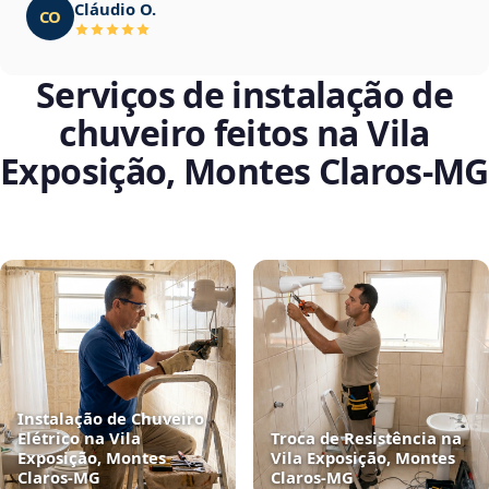
Cláudio O.
CO
Serviços de instalação de
chuveiro feitos na Vila
Exposição, Montes Claros‑MG
Instalação de Chuveiro
Elétrico na Vila
Troca de Resistência na
Exposição, Montes
Vila Exposição, Montes
Claros‑MG
Claros‑MG