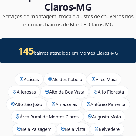
Claros‑MG
Serviços de montagem, troca e ajustes de chuveiros nos
principais bairros de Montes Claros‑MG.
145
bairros atendidos em Montes Claros-MG
Acácias
Alcides Rabelo
Alice Maia
Alterosas
Alto da Boa Vista
Alto Floresta
Alto São João
Amazonas
Antônio Pimenta
Área Rural de Montes Claros
Augusta Mota
Bela Paisagem
Bela Vista
Belvedere