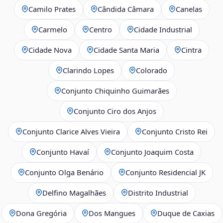
Camilo Prates
Cândida Câmara
Canelas
Carmelo
Centro
Cidade Industrial
Cidade Nova
Cidade Santa Maria
Cintra
Clarindo Lopes
Colorado
Conjunto Chiquinho Guimarães
Conjunto Ciro dos Anjos
Conjunto Clarice Alves Vieira
Conjunto Cristo Rei
Conjunto Havaí
Conjunto Joaquim Costa
Conjunto Olga Benário
Conjunto Residencial JK
Delfino Magalhães
Distrito Industrial
Dona Gregória
Dos Mangues
Duque de Caxias