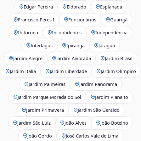
Edgar Pereira
Eldorado
Esplanada
Francisco Peres I
Funcionários
Guarujá
Ibituruna
Inconfidentes
Independência
Interlagos
Ipiranga
Jaraguá
Jardim Alegre
Jardim Alvorada
Jardim Brasil
Jardim Itália
Jardim Liberdade
Jardim Olímpico
Jardim Palmeiras
Jardim Panorama
Jardim Parque Morada do Sol
Jardim Planalto
Jardim Primavera
Jardim São Geraldo
Jardim São Luiz
João Alves
João Botelho
João Gordo
José Carlos Vale de Lima