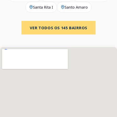
Santa Rita I
Santo Amaro
VER TODOS OS
145
BAIRROS