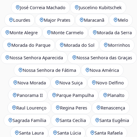
José Correia Machado
Juscelino Kubitschek
Lourdes
Major Prates
Maracanã
Melo
Monte Alegre
Monte Carmelo
Morada da Serra
Morada do Parque
Morada do Sol
Morrinhos
Nossa Senhora Aparecida
Nossa Senhora das Graças
Nossa Senhora de Fátima
Nova América
Nova Morada
Nova Suiça
Novo Delfino
Panorama II
Parque Pampulha
Planalto
Raul Lourenço
Regina Peres
Renascença
Sagrada Família
Santa Cecília
Santa Eugênia
Santa Laura
Santa Lúcia
Santa Rafaela