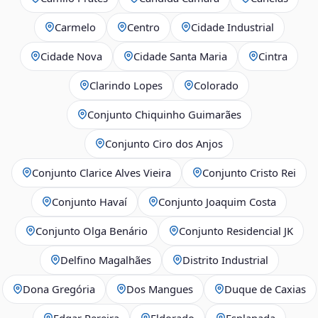
Carmelo
Centro
Cidade Industrial
Cidade Nova
Cidade Santa Maria
Cintra
Clarindo Lopes
Colorado
Conjunto Chiquinho Guimarães
Conjunto Ciro dos Anjos
Conjunto Clarice Alves Vieira
Conjunto Cristo Rei
Conjunto Havaí
Conjunto Joaquim Costa
Conjunto Olga Benário
Conjunto Residencial JK
Delfino Magalhães
Distrito Industrial
Dona Gregória
Dos Mangues
Duque de Caxias
Edgar Pereira
Eldorado
Esplanada