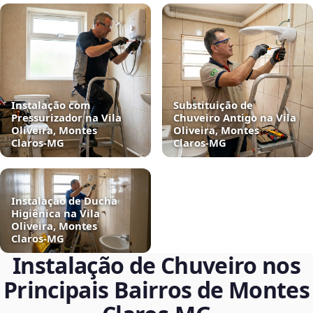
Instalação com
Substituição de
Pressurizador na Vila
Chuveiro Antigo na Vila
Oliveira, Montes
Oliveira, Montes
Claros‑MG
Claros‑MG
Instalação de Ducha
Higiênica na Vila
Oliveira, Montes
Claros‑MG
Instalação de Chuveiro nos
Principais Bairros de Montes