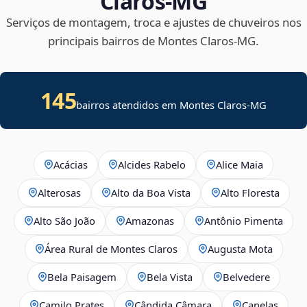
Claros‑MG
Serviços de montagem, troca e ajustes de chuveiros nos
principais bairros de Montes Claros‑MG.
145
bairros atendidos em Montes Claros-MG
Acácias
Alcides Rabelo
Alice Maia
Alterosas
Alto da Boa Vista
Alto Floresta
Alto São João
Amazonas
Antônio Pimenta
Área Rural de Montes Claros
Augusta Mota
Bela Paisagem
Bela Vista
Belvedere
Camilo Prates
Cândida Câmara
Canelas