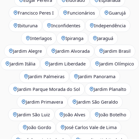
Francisco Peres I
Funcionários
Guarujá
Ibituruna
Inconfidentes
Independência
Interlagos
Ipiranga
Jaraguá
Jardim Alegre
Jardim Alvorada
Jardim Brasil
Jardim Itália
Jardim Liberdade
Jardim Olímpico
Jardim Palmeiras
Jardim Panorama
Jardim Parque Morada do Sol
Jardim Planalto
Jardim Primavera
Jardim São Geraldo
Jardim São Luiz
João Alves
João Botelho
João Gordo
José Carlos Vale de Lima