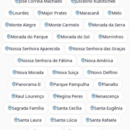
José Correia Machado
Juscelino Kubitschek
Lourdes
Major Prates
Maracanã
Melo
Monte Alegre
Monte Carmelo
Morada da Serra
Morada do Parque
Morada do Sol
Morrinhos
Nossa Senhora Aparecida
Nossa Senhora das Graças
Nossa Senhora de Fátima
Nova América
Nova Morada
Nova Suiça
Novo Delfino
Panorama II
Parque Pampulha
Planalto
Raul Lourenço
Regina Peres
Renascença
Sagrada Família
Santa Cecília
Santa Eugênia
Santa Laura
Santa Lúcia
Santa Rafaela