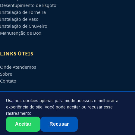
Desentupimento de Esgoto
Instalação de Torneira
Instalação de Vaso
Instalação de Chuveiro
Manutenção de Box
LINKS ÚTEIS
Onde Atendemos
Sobre
Contato
CONTATO
Usamos cookies apenas para medir acessos e melhorar a
experiência do site. Você pode aceitar ou recusar esse
rastreamento.
Atendimento em
Montes Claros
-
MG
e regiões parceiras
contato@encanadoremmontesclaros.com.br
Aceitar
Recusar
©
2026
Encanador em
Montes Claros
-
MG
. Todos os direitos reservados.
Política de Privacidade
·
Termos de Uso
·
Sitemap