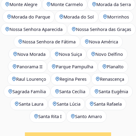
Monte Alegre
Monte Carmelo
Morada da Serra
Morada do Parque
Morada do Sol
Morrinhos
Nossa Senhora Aparecida
Nossa Senhora das Graças
Nossa Senhora de Fátima
Nova América
Nova Morada
Nova Suiça
Novo Delfino
Panorama II
Parque Pampulha
Planalto
Raul Lourenço
Regina Peres
Renascença
Sagrada Família
Santa Cecília
Santa Eugênia
Santa Laura
Santa Lúcia
Santa Rafaela
Santa Rita I
Santo Amaro