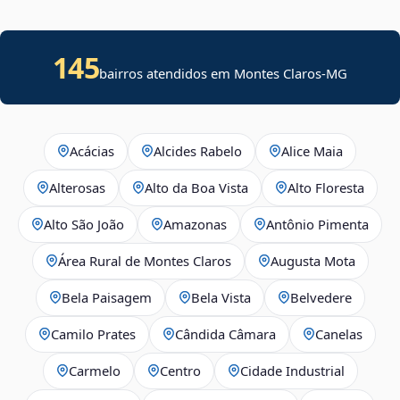
145
bairros atendidos em Montes Claros-MG
Acácias
Alcides Rabelo
Alice Maia
Alterosas
Alto da Boa Vista
Alto Floresta
Alto São João
Amazonas
Antônio Pimenta
Área Rural de Montes Claros
Augusta Mota
Bela Paisagem
Bela Vista
Belvedere
Camilo Prates
Cândida Câmara
Canelas
Carmelo
Centro
Cidade Industrial