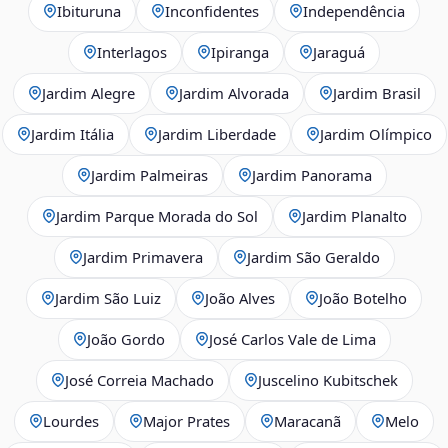
Ibituruna
Inconfidentes
Independência
Interlagos
Ipiranga
Jaraguá
Jardim Alegre
Jardim Alvorada
Jardim Brasil
Jardim Itália
Jardim Liberdade
Jardim Olímpico
Jardim Palmeiras
Jardim Panorama
Jardim Parque Morada do Sol
Jardim Planalto
Jardim Primavera
Jardim São Geraldo
Jardim São Luiz
João Alves
João Botelho
João Gordo
José Carlos Vale de Lima
José Correia Machado
Juscelino Kubitschek
Lourdes
Major Prates
Maracanã
Melo