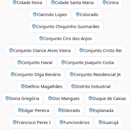
Cidade Nova
Cidade Santa Maria
Cintra
Clarindo Lopes
Colorado
Conjunto Chiquinho Guimarães
Conjunto Ciro dos Anjos
Conjunto Clarice Alves Vieira
Conjunto Cristo Rei
Conjunto Havaí
Conjunto Joaquim Costa
Conjunto Olga Benário
Conjunto Residencial JK
Delfino Magalhães
Distrito Industrial
Dona Gregória
Dos Mangues
Duque de Caxias
Edgar Pereira
Eldorado
Esplanada
Francisco Peres I
Funcionários
Guarujá