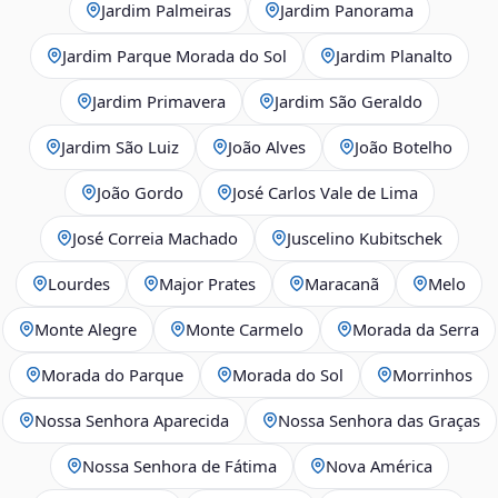
Jardim Palmeiras
Jardim Panorama
Jardim Parque Morada do Sol
Jardim Planalto
Jardim Primavera
Jardim São Geraldo
Jardim São Luiz
João Alves
João Botelho
João Gordo
José Carlos Vale de Lima
José Correia Machado
Juscelino Kubitschek
Lourdes
Major Prates
Maracanã
Melo
Monte Alegre
Monte Carmelo
Morada da Serra
Morada do Parque
Morada do Sol
Morrinhos
Nossa Senhora Aparecida
Nossa Senhora das Graças
Nossa Senhora de Fátima
Nova América