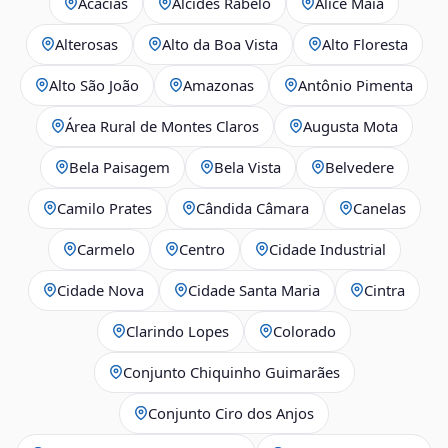
Acácias
Alcides Rabelo
Alice Maia
Alterosas
Alto da Boa Vista
Alto Floresta
Alto São João
Amazonas
Antônio Pimenta
Área Rural de Montes Claros
Augusta Mota
Bela Paisagem
Bela Vista
Belvedere
Camilo Prates
Cândida Câmara
Canelas
Carmelo
Centro
Cidade Industrial
Cidade Nova
Cidade Santa Maria
Cintra
Clarindo Lopes
Colorado
Conjunto Chiquinho Guimarães
Conjunto Ciro dos Anjos