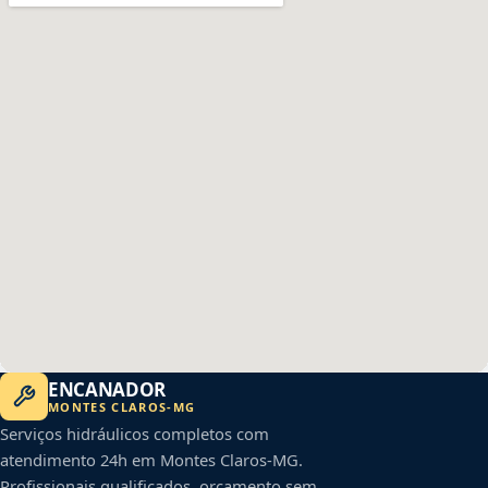
ENCANADOR
MONTES CLAROS
-
MG
Serviços hidráulicos completos com
atendimento 24h em
Montes Claros
-
MG
.
Profissionais qualificados, orçamento sem