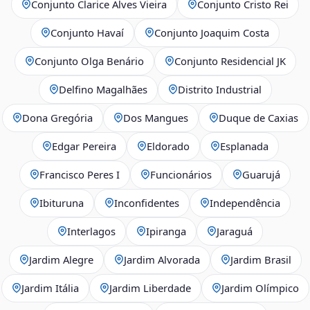
Conjunto Clarice Alves Vieira
Conjunto Cristo Rei
Conjunto Havaí
Conjunto Joaquim Costa
Conjunto Olga Benário
Conjunto Residencial JK
Delfino Magalhães
Distrito Industrial
Dona Gregória
Dos Mangues
Duque de Caxias
Edgar Pereira
Eldorado
Esplanada
Francisco Peres I
Funcionários
Guarujá
Ibituruna
Inconfidentes
Independência
Interlagos
Ipiranga
Jaraguá
Jardim Alegre
Jardim Alvorada
Jardim Brasil
Jardim Itália
Jardim Liberdade
Jardim Olímpico