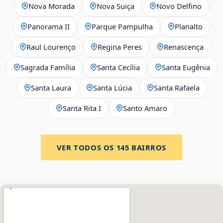
Nova Morada
Nova Suiça
Novo Delfino
Panorama II
Parque Pampulha
Planalto
Raul Lourenço
Regina Peres
Renascença
Sagrada Família
Santa Cecília
Santa Eugênia
Santa Laura
Santa Lúcia
Santa Rafaela
Santa Rita I
Santo Amaro
VER TODOS OS
145
BAIRROS