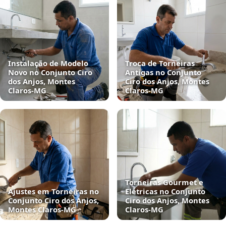
Instalação de Modelo
Troca de Torneiras
Novo no Conjunto Ciro
Antigas no Conjunto
dos Anjos, Montes
Ciro dos Anjos, Montes
Claros‑MG
Claros‑MG
Torneiras Gourmet e
Ajustes em Torneiras no
Elétricas no Conjunto
Conjunto Ciro dos Anjos,
Ciro dos Anjos, Montes
Montes Claros‑MG
Claros‑MG