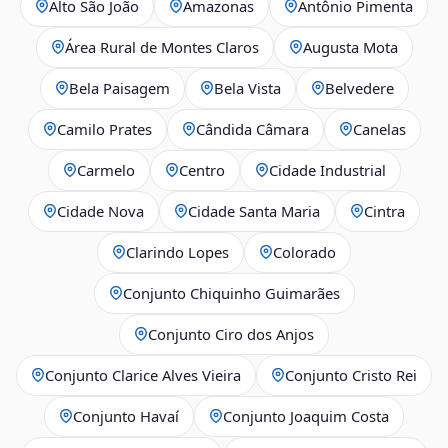
Alto São João
Amazonas
Antônio Pimenta
Área Rural de Montes Claros
Augusta Mota
Bela Paisagem
Bela Vista
Belvedere
Camilo Prates
Cândida Câmara
Canelas
Carmelo
Centro
Cidade Industrial
Cidade Nova
Cidade Santa Maria
Cintra
Clarindo Lopes
Colorado
Conjunto Chiquinho Guimarães
Conjunto Ciro dos Anjos
Conjunto Clarice Alves Vieira
Conjunto Cristo Rei
Conjunto Havaí
Conjunto Joaquim Costa