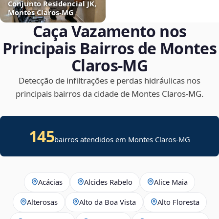
Conjunto Residencial JK,
Montes Claros‑MG
Caça Vazamento nos
Principais Bairros de Montes
Claros‑MG
Detecção de infiltrações e perdas hidráulicas nos
principais bairros da cidade de Montes Claros‑MG.
145
bairros atendidos em Montes Claros-MG
Acácias
Alcides Rabelo
Alice Maia
Alterosas
Alto da Boa Vista
Alto Floresta