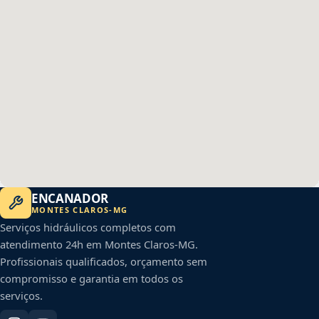
ENCANADOR
MONTES CLAROS
-
MG
Serviços hidráulicos completos com
atendimento 24h em
Montes Claros
-
MG
.
Profissionais qualificados, orçamento sem
compromisso e garantia em todos os
serviços.