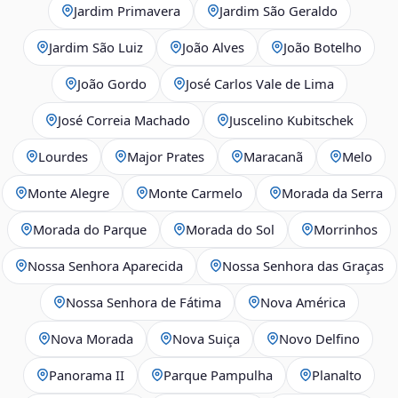
Jardim Primavera
Jardim São Geraldo
Jardim São Luiz
João Alves
João Botelho
João Gordo
José Carlos Vale de Lima
José Correia Machado
Juscelino Kubitschek
Lourdes
Major Prates
Maracanã
Melo
Monte Alegre
Monte Carmelo
Morada da Serra
Morada do Parque
Morada do Sol
Morrinhos
Nossa Senhora Aparecida
Nossa Senhora das Graças
Nossa Senhora de Fátima
Nova América
Nova Morada
Nova Suiça
Novo Delfino
Panorama II
Parque Pampulha
Planalto