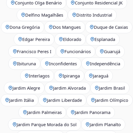
Conjunto Olga Benário
Conjunto Residencial JK
Delfino Magalhães
Distrito Industrial
Dona Gregória
Dos Mangues
Duque de Caxias
Edgar Pereira
Eldorado
Esplanada
Francisco Peres I
Funcionários
Guarujá
Ibituruna
Inconfidentes
Independência
Interlagos
Ipiranga
Jaraguá
Jardim Alegre
Jardim Alvorada
Jardim Brasil
Jardim Itália
Jardim Liberdade
Jardim Olímpico
Jardim Palmeiras
Jardim Panorama
Jardim Parque Morada do Sol
Jardim Planalto