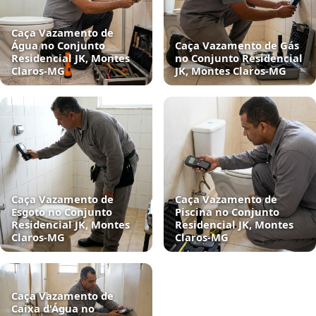
Caça Vazamento de
Água no Conjunto
Caça Vazamento de Gás
Residencial JK, Montes
no Conjunto Residencial
Claros‑MG
JK, Montes Claros‑MG
Caça Vazamento de
Caça Vazamento de
Esgoto no Conjunto
Piscina no Conjunto
Residencial JK, Montes
Residencial JK, Montes
Claros‑MG
Claros‑MG
Caça Vazamento de
Caixa d'Água no