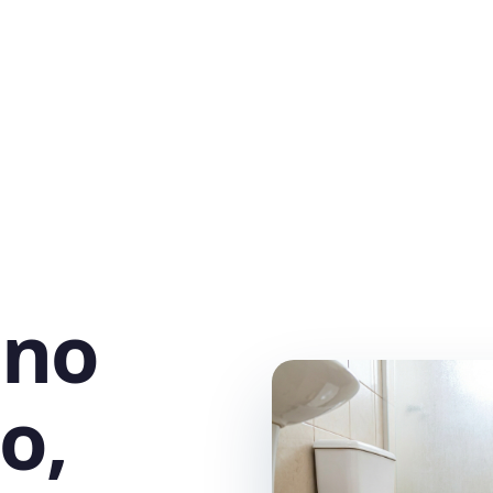
 no
o,