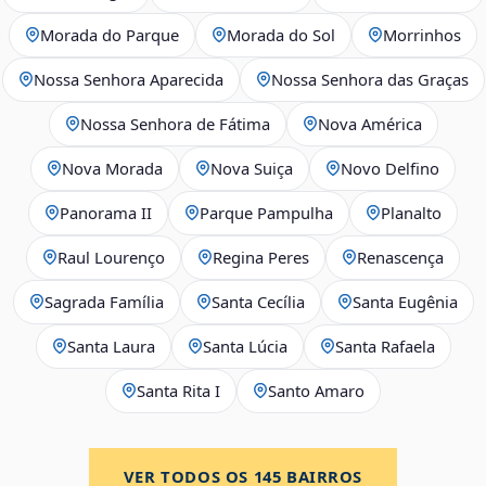
Morada do Parque
Morada do Sol
Morrinhos
Nossa Senhora Aparecida
Nossa Senhora das Graças
Nossa Senhora de Fátima
Nova América
Nova Morada
Nova Suiça
Novo Delfino
Panorama II
Parque Pampulha
Planalto
Raul Lourenço
Regina Peres
Renascença
Sagrada Família
Santa Cecília
Santa Eugênia
Santa Laura
Santa Lúcia
Santa Rafaela
Santa Rita I
Santo Amaro
VER TODOS OS
145
BAIRROS