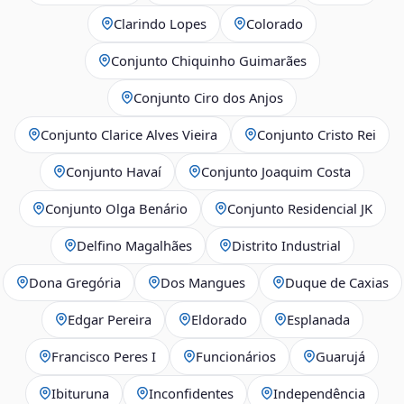
Clarindo Lopes
Colorado
Conjunto Chiquinho Guimarães
Conjunto Ciro dos Anjos
Conjunto Clarice Alves Vieira
Conjunto Cristo Rei
Conjunto Havaí
Conjunto Joaquim Costa
Conjunto Olga Benário
Conjunto Residencial JK
Delfino Magalhães
Distrito Industrial
Dona Gregória
Dos Mangues
Duque de Caxias
Edgar Pereira
Eldorado
Esplanada
Francisco Peres I
Funcionários
Guarujá
Ibituruna
Inconfidentes
Independência