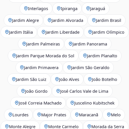
Interlagos
Ipiranga
Jaraguá
Jardim Alegre
Jardim Alvorada
Jardim Brasil
Jardim Itália
Jardim Liberdade
Jardim Olímpico
Jardim Palmeiras
Jardim Panorama
Jardim Parque Morada do Sol
Jardim Planalto
Jardim Primavera
Jardim São Geraldo
Jardim São Luiz
João Alves
João Botelho
João Gordo
José Carlos Vale de Lima
José Correia Machado
Juscelino Kubitschek
Lourdes
Major Prates
Maracanã
Melo
Monte Alegre
Monte Carmelo
Morada da Serra