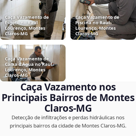
Caça Vazamento de
Caça Vazamento de
Esgoto no Raul
Piscina no Raul
Lourenço, Montes
Lourenço, Montes
Claros‑MG
Claros‑MG
Caça Vazamento de
Caixa d'Água no Raul
Lourenço, Montes
Claros‑MG
Caça Vazamento nos
Principais Bairros de Montes
Claros‑MG
Detecção de infiltrações e perdas hidráulicas nos
principais bairros da cidade de Montes Claros‑MG.