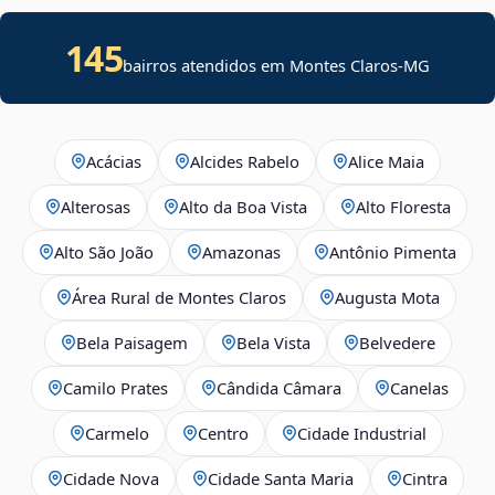
145
bairros atendidos em Montes Claros-MG
Acácias
Alcides Rabelo
Alice Maia
Alterosas
Alto da Boa Vista
Alto Floresta
Alto São João
Amazonas
Antônio Pimenta
Área Rural de Montes Claros
Augusta Mota
Bela Paisagem
Bela Vista
Belvedere
Camilo Prates
Cândida Câmara
Canelas
Carmelo
Centro
Cidade Industrial
Cidade Nova
Cidade Santa Maria
Cintra