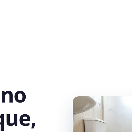
 no
que,