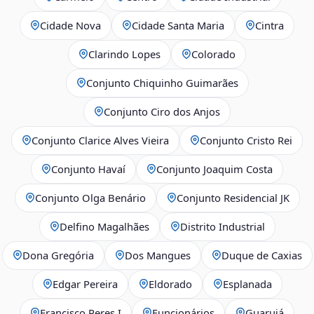
Cidade Nova
Cidade Santa Maria
Cintra
Clarindo Lopes
Colorado
Conjunto Chiquinho Guimarães
Conjunto Ciro dos Anjos
Conjunto Clarice Alves Vieira
Conjunto Cristo Rei
Conjunto Havaí
Conjunto Joaquim Costa
Conjunto Olga Benário
Conjunto Residencial JK
Delfino Magalhães
Distrito Industrial
Dona Gregória
Dos Mangues
Duque de Caxias
Edgar Pereira
Eldorado
Esplanada
Francisco Peres I
Funcionários
Guarujá