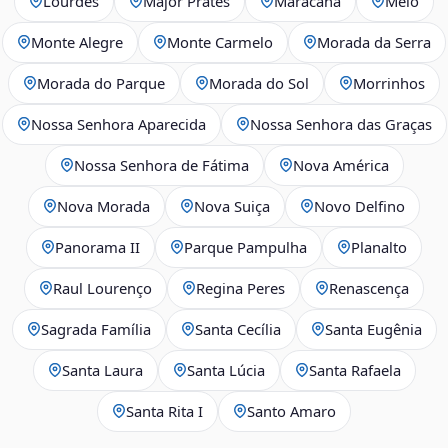
Lourdes
Major Prates
Maracanã
Melo
Monte Alegre
Monte Carmelo
Morada da Serra
Morada do Parque
Morada do Sol
Morrinhos
Nossa Senhora Aparecida
Nossa Senhora das Graças
Nossa Senhora de Fátima
Nova América
Nova Morada
Nova Suiça
Novo Delfino
Panorama II
Parque Pampulha
Planalto
Raul Lourenço
Regina Peres
Renascença
Sagrada Família
Santa Cecília
Santa Eugênia
Santa Laura
Santa Lúcia
Santa Rafaela
Santa Rita I
Santo Amaro