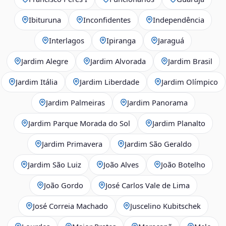
Ibituruna
Inconfidentes
Independência
Interlagos
Ipiranga
Jaraguá
Jardim Alegre
Jardim Alvorada
Jardim Brasil
Jardim Itália
Jardim Liberdade
Jardim Olímpico
Jardim Palmeiras
Jardim Panorama
Jardim Parque Morada do Sol
Jardim Planalto
Jardim Primavera
Jardim São Geraldo
Jardim São Luiz
João Alves
João Botelho
João Gordo
José Carlos Vale de Lima
José Correia Machado
Juscelino Kubitschek