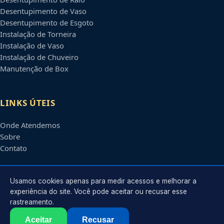
Desentupimento de Vaso
Desentupimento de Esgoto
Instalação de Torneira
Instalação de Vaso
Instalação de Chuveiro
Manutenção de Box
LINKS ÚTEIS
Onde Atendemos
Sobre
Contato
CONTATO
Usamos cookies apenas para medir acessos e melhorar a
experiência do site. Você pode aceitar ou recusar esse
rastreamento.
Atendimento em
Montes Claros
-
MG
e regiões parceiras
contato@encanadoremmontesclaros.com.br
Aceitar
Recusar