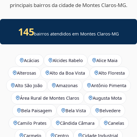
principais bairros da cidade de Montes Claros‑MG.
145
bairros atendidos em Montes Claros-MG
Acácias
Alcides Rabelo
Alice Maia
Alterosas
Alto da Boa Vista
Alto Floresta
Alto São João
Amazonas
Antônio Pimenta
Área Rural de Montes Claros
Augusta Mota
Bela Paisagem
Bela Vista
Belvedere
Camilo Prates
Cândida Câmara
Canelas
Carmelo
Centro
Cidade Industrial