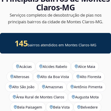
Claros‑MG
Serviços completos de desobstrução de pias nos
principais bairros da cidade de Montes Claros‑MG.
145
bairros atendidos em Montes Claros-MG
Acácias
Alcides Rabelo
Alice Maia
Alterosas
Alto da Boa Vista
Alto Floresta
Alto São João
Amazonas
Antônio Pimenta
Área Rural de Montes Claros
Augusta Mota
Bela Paisagem
Bela Vista
Belvedere