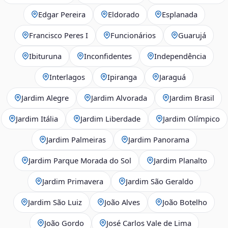
Edgar Pereira
Eldorado
Esplanada
Francisco Peres I
Funcionários
Guarujá
Ibituruna
Inconfidentes
Independência
Interlagos
Ipiranga
Jaraguá
Jardim Alegre
Jardim Alvorada
Jardim Brasil
Jardim Itália
Jardim Liberdade
Jardim Olímpico
Jardim Palmeiras
Jardim Panorama
Jardim Parque Morada do Sol
Jardim Planalto
Jardim Primavera
Jardim São Geraldo
Jardim São Luiz
João Alves
João Botelho
João Gordo
José Carlos Vale de Lima