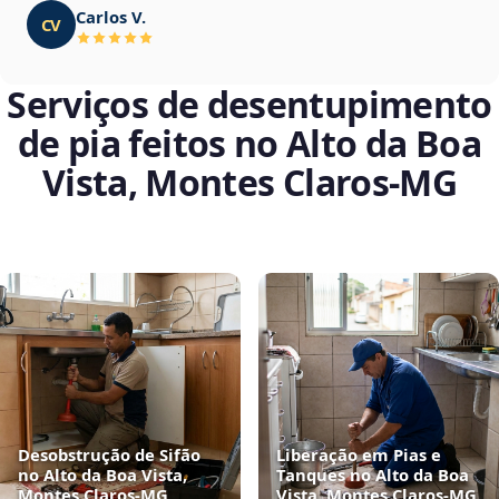
Carlos V.
CV
Serviços de desentupimento
de pia feitos no Alto da Boa
Vista, Montes Claros‑MG
Desobstrução de Sifão
Liberação em Pias e
no Alto da Boa Vista,
Tanques no Alto da Boa
Montes Claros‑MG
Vista, Montes Claros‑MG