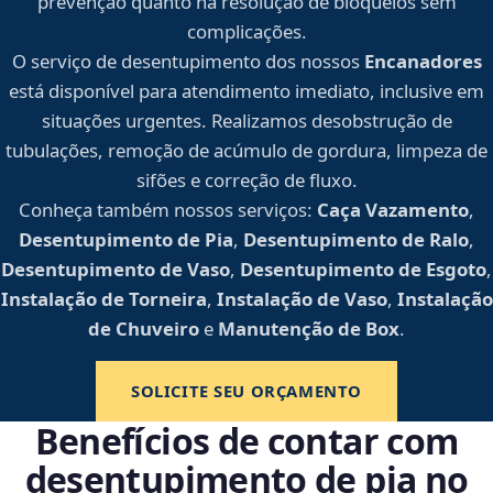
prevenção quanto na resolução de bloqueios sem
complicações.
O serviço de desentupimento dos nossos
Encanadores
está disponível para atendimento imediato, inclusive em
situações urgentes. Realizamos desobstrução de
tubulações, remoção de acúmulo de gordura, limpeza de
sifões e correção de fluxo.
Conheça também nossos serviços:
Caça Vazamento
,
Desentupimento de Pia
,
Desentupimento de Ralo
,
Desentupimento de Vaso
,
Desentupimento de Esgoto
,
Instalação de Torneira
,
Instalação de Vaso
,
Instalação
de Chuveiro
e
Manutenção de Box
.
SOLICITE SEU ORÇAMENTO
Benefícios de contar com
desentupimento de pia no