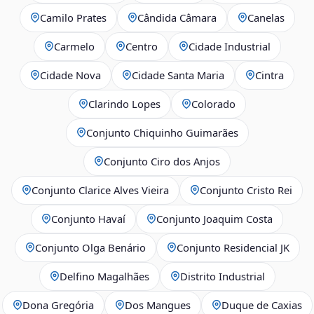
Camilo Prates
Cândida Câmara
Canelas
Carmelo
Centro
Cidade Industrial
Cidade Nova
Cidade Santa Maria
Cintra
Clarindo Lopes
Colorado
Conjunto Chiquinho Guimarães
Conjunto Ciro dos Anjos
Conjunto Clarice Alves Vieira
Conjunto Cristo Rei
Conjunto Havaí
Conjunto Joaquim Costa
Conjunto Olga Benário
Conjunto Residencial JK
Delfino Magalhães
Distrito Industrial
Dona Gregória
Dos Mangues
Duque de Caxias