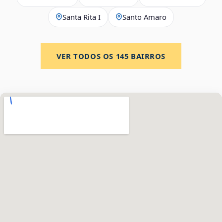
Santa Rita I
Santo Amaro
VER TODOS OS
145
BAIRROS