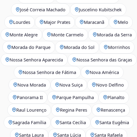
José Correia Machado
Juscelino Kubitschek
Lourdes
Major Prates
Maracanã
Melo
Monte Alegre
Monte Carmelo
Morada da Serra
Morada do Parque
Morada do Sol
Morrinhos
Nossa Senhora Aparecida
Nossa Senhora das Graças
Nossa Senhora de Fátima
Nova América
Nova Morada
Nova Suiça
Novo Delfino
Panorama II
Parque Pampulha
Planalto
Raul Lourenço
Regina Peres
Renascença
Sagrada Família
Santa Cecília
Santa Eugênia
Santa Laura
Santa Lúcia
Santa Rafaela