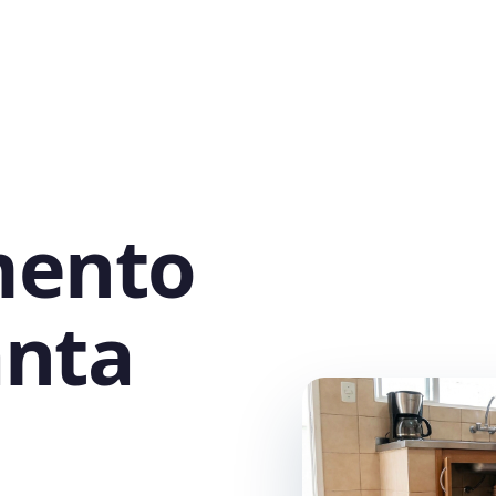
mento
anta