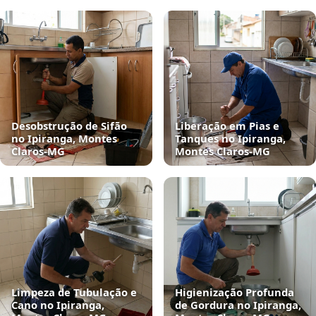
Desobstrução de Sifão
Liberação em Pias e
no Ipiranga, Montes
Tanques no Ipiranga,
Claros‑MG
Montes Claros‑MG
Limpeza de Tubulação e
Higienização Profunda
Cano no Ipiranga,
de Gordura no Ipiranga,