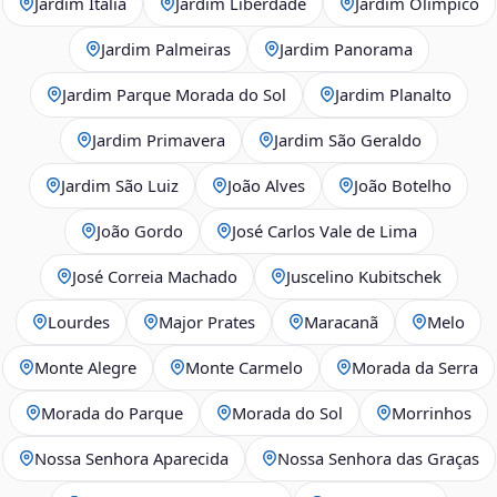
Jardim Itália
Jardim Liberdade
Jardim Olímpico
Jardim Palmeiras
Jardim Panorama
Jardim Parque Morada do Sol
Jardim Planalto
Jardim Primavera
Jardim São Geraldo
Jardim São Luiz
João Alves
João Botelho
João Gordo
José Carlos Vale de Lima
José Correia Machado
Juscelino Kubitschek
Lourdes
Major Prates
Maracanã
Melo
Monte Alegre
Monte Carmelo
Morada da Serra
Morada do Parque
Morada do Sol
Morrinhos
Nossa Senhora Aparecida
Nossa Senhora das Graças