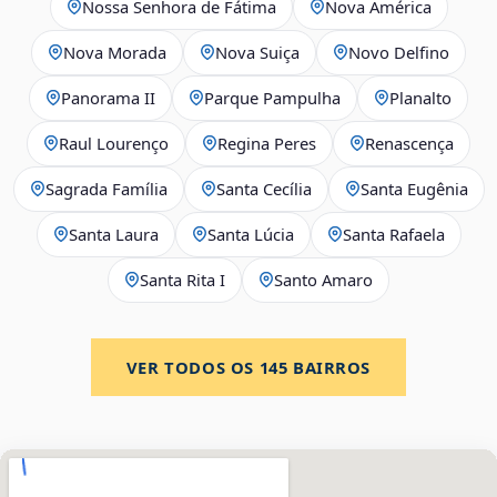
Nossa Senhora de Fátima
Nova América
Nova Morada
Nova Suiça
Novo Delfino
Panorama II
Parque Pampulha
Planalto
Raul Lourenço
Regina Peres
Renascença
Sagrada Família
Santa Cecília
Santa Eugênia
Santa Laura
Santa Lúcia
Santa Rafaela
Santa Rita I
Santo Amaro
VER TODOS OS
145
BAIRROS