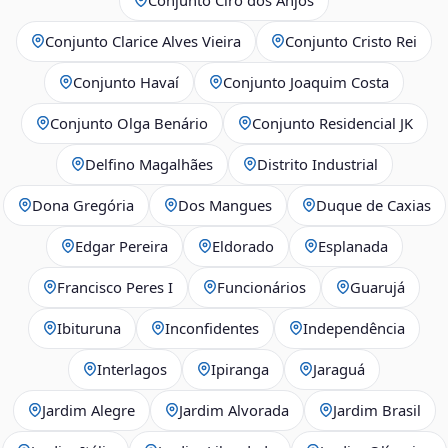
Conjunto Clarice Alves Vieira
Conjunto Cristo Rei
Conjunto Havaí
Conjunto Joaquim Costa
Conjunto Olga Benário
Conjunto Residencial JK
Delfino Magalhães
Distrito Industrial
Dona Gregória
Dos Mangues
Duque de Caxias
Edgar Pereira
Eldorado
Esplanada
Francisco Peres I
Funcionários
Guarujá
Ibituruna
Inconfidentes
Independência
Interlagos
Ipiranga
Jaraguá
Jardim Alegre
Jardim Alvorada
Jardim Brasil