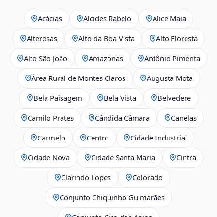
Acácias
Alcides Rabelo
Alice Maia
Alterosas
Alto da Boa Vista
Alto Floresta
Alto São João
Amazonas
Antônio Pimenta
Área Rural de Montes Claros
Augusta Mota
Bela Paisagem
Bela Vista
Belvedere
Camilo Prates
Cândida Câmara
Canelas
Carmelo
Centro
Cidade Industrial
Cidade Nova
Cidade Santa Maria
Cintra
Clarindo Lopes
Colorado
Conjunto Chiquinho Guimarães
Conjunto Ciro dos Anjos