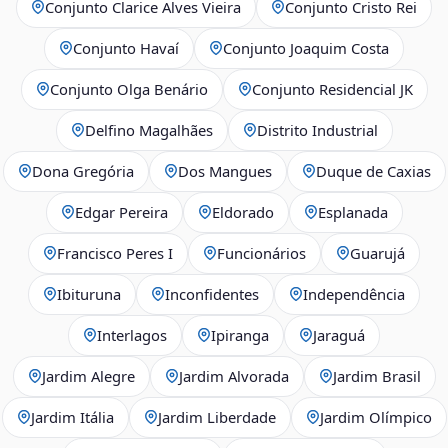
Conjunto Clarice Alves Vieira
Conjunto Cristo Rei
Conjunto Havaí
Conjunto Joaquim Costa
Conjunto Olga Benário
Conjunto Residencial JK
Delfino Magalhães
Distrito Industrial
Dona Gregória
Dos Mangues
Duque de Caxias
Edgar Pereira
Eldorado
Esplanada
Francisco Peres I
Funcionários
Guarujá
Ibituruna
Inconfidentes
Independência
Interlagos
Ipiranga
Jaraguá
Jardim Alegre
Jardim Alvorada
Jardim Brasil
Jardim Itália
Jardim Liberdade
Jardim Olímpico