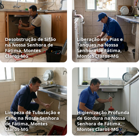
Desobstrução de Sifão
Liberação em Pias e
na Nossa Senhora de
Tanques na Nossa
Fátima, Montes
Senhora de Fátima,
Claros‑MG
Montes Claros‑MG
Limpeza de Tubulação e
Higienização Profunda
Cano na Nossa Senhora
de Gordura na Nossa
de Fátima, Montes
Senhora de Fátima,
Claros‑MG
Montes Claros‑MG