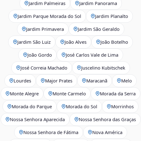
Jardim Palmeiras
Jardim Panorama
Jardim Parque Morada do Sol
Jardim Planalto
Jardim Primavera
Jardim São Geraldo
Jardim São Luiz
João Alves
João Botelho
João Gordo
José Carlos Vale de Lima
José Correia Machado
Juscelino Kubitschek
Lourdes
Major Prates
Maracanã
Melo
Monte Alegre
Monte Carmelo
Morada da Serra
Morada do Parque
Morada do Sol
Morrinhos
Nossa Senhora Aparecida
Nossa Senhora das Graças
Nossa Senhora de Fátima
Nova América