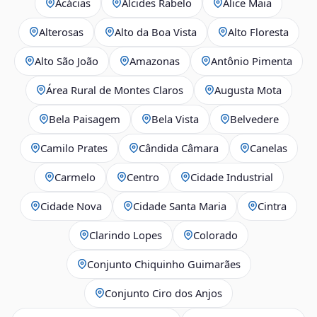
Acácias
Alcides Rabelo
Alice Maia
Alterosas
Alto da Boa Vista
Alto Floresta
Alto São João
Amazonas
Antônio Pimenta
Área Rural de Montes Claros
Augusta Mota
Bela Paisagem
Bela Vista
Belvedere
Camilo Prates
Cândida Câmara
Canelas
Carmelo
Centro
Cidade Industrial
Cidade Nova
Cidade Santa Maria
Cintra
Clarindo Lopes
Colorado
Conjunto Chiquinho Guimarães
Conjunto Ciro dos Anjos