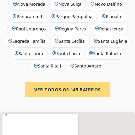
Nova Morada
Nova Suiça
Novo Delfino
Panorama II
Parque Pampulha
Planalto
Raul Lourenço
Regina Peres
Renascença
Sagrada Família
Santa Cecília
Santa Eugênia
Santa Laura
Santa Lúcia
Santa Rafaela
Santa Rita I
Santo Amaro
VER TODOS OS
145
BAIRROS