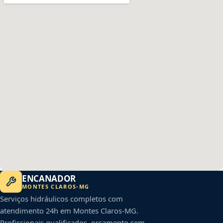
ENCANADOR
MONTES CLAROS
-
MG
Serviços hidráulicos completos com
atendimento 24h em
Montes Claros
-
MG
.
Profissionais qualificados, orçamento sem