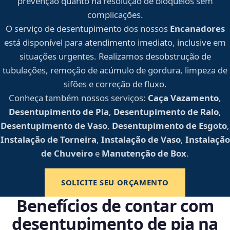
prevenção quanto na resolução de bloqueios sem
complicações.
O serviço de desentupimento dos nossos
Encanadores
está disponível para atendimento imediato, inclusive em
situações urgentes. Realizamos desobstrução de
tubulações, remoção de acúmulo de gordura, limpeza de
sifões e correção de fluxo.
Conheça também nossos serviços:
Caça Vazamento
,
Desentupimento de Pia
,
Desentupimento de Ralo
,
Desentupimento de Vaso
,
Desentupimento de Esgoto
,
Instalação de Torneira
,
Instalação de Vaso
,
Instalação
de Chuveiro
e
Manutenção de Box
.
SOLICITE SEU ORÇAMENTO
Benefícios de contar com
desentupimento de pia na