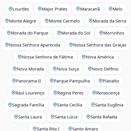
Lourdes
Major Prates
Maracanã
Melo
Monte Alegre
Monte Carmelo
Morada da Serra
Morada do Parque
Morada do Sol
Morrinhos
Nossa Senhora Aparecida
Nossa Senhora das Graças
Nossa Senhora de Fátima
Nova América
Nova Morada
Nova Suiça
Novo Delfino
Panorama II
Parque Pampulha
Planalto
Raul Lourenço
Regina Peres
Renascença
Sagrada Família
Santa Cecília
Santa Eugênia
Santa Laura
Santa Lúcia
Santa Rafaela
Santa Rita I
Santo Amaro