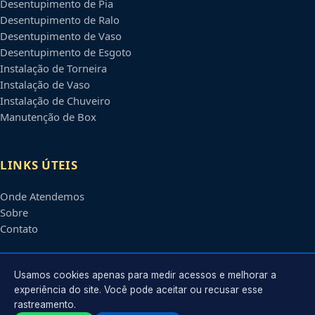
Desentupimento de Pia
Desentupimento de Ralo
Desentupimento de Vaso
Desentupimento de Esgoto
Instalação de Torneira
Instalação de Vaso
Instalação de Chuveiro
Manutenção de Box
LINKS ÚTEIS
Onde Atendemos
Sobre
Contato
CONTATO
Usamos cookies apenas para medir acessos e melhorar a
experiência do site. Você pode aceitar ou recusar esse
rastreamento.
Atendimento em
Montes Claros
-
MG
e regiões parceiras