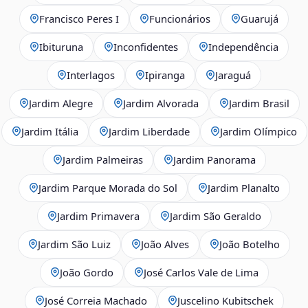
Francisco Peres I
Funcionários
Guarujá
Ibituruna
Inconfidentes
Independência
Interlagos
Ipiranga
Jaraguá
Jardim Alegre
Jardim Alvorada
Jardim Brasil
Jardim Itália
Jardim Liberdade
Jardim Olímpico
Jardim Palmeiras
Jardim Panorama
Jardim Parque Morada do Sol
Jardim Planalto
Jardim Primavera
Jardim São Geraldo
Jardim São Luiz
João Alves
João Botelho
João Gordo
José Carlos Vale de Lima
José Correia Machado
Juscelino Kubitschek