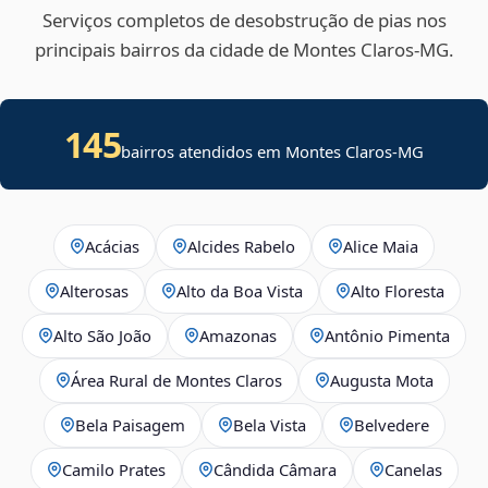
Serviços completos de desobstrução de pias nos
principais bairros da cidade de Montes Claros‑MG.
145
bairros atendidos em Montes Claros-MG
Acácias
Alcides Rabelo
Alice Maia
Alterosas
Alto da Boa Vista
Alto Floresta
Alto São João
Amazonas
Antônio Pimenta
Área Rural de Montes Claros
Augusta Mota
Bela Paisagem
Bela Vista
Belvedere
Camilo Prates
Cândida Câmara
Canelas