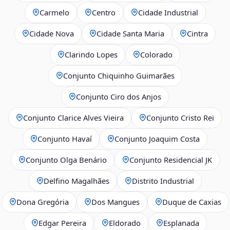
Carmelo
Centro
Cidade Industrial
Cidade Nova
Cidade Santa Maria
Cintra
Clarindo Lopes
Colorado
Conjunto Chiquinho Guimarães
Conjunto Ciro dos Anjos
Conjunto Clarice Alves Vieira
Conjunto Cristo Rei
Conjunto Havaí
Conjunto Joaquim Costa
Conjunto Olga Benário
Conjunto Residencial JK
Delfino Magalhães
Distrito Industrial
Dona Gregória
Dos Mangues
Duque de Caxias
Edgar Pereira
Eldorado
Esplanada