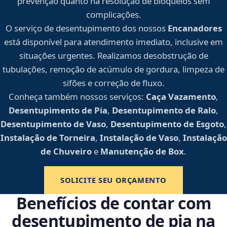
prevenção quanto na resolução de bloqueios sem
complicações.
O serviço de desentupimento dos nossos
Encanadores
está disponível para atendimento imediato, inclusive em
situações urgentes. Realizamos desobstrução de
tubulações, remoção de acúmulo de gordura, limpeza de
sifões e correção de fluxo.
Conheça também nossos serviços:
Caça Vazamento
,
Desentupimento de Pia
,
Desentupimento de Ralo
,
Desentupimento de Vaso
,
Desentupimento de Esgoto
,
Instalação de Torneira
,
Instalação de Vaso
,
Instalação
de Chuveiro
e
Manutenção de Box
.
SOLICITE SEU ORÇAMENTO
Benefícios de contar com
desentupimento de pia na