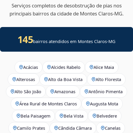
Serviços completos de desobstrução de pias nos
principais bairros da cidade de Montes Claros‑MG.
145
bairros atendidos em Montes Claros-MG
Acácias
Alcides Rabelo
Alice Maia
Alterosas
Alto da Boa Vista
Alto Floresta
Alto São João
Amazonas
Antônio Pimenta
Área Rural de Montes Claros
Augusta Mota
Bela Paisagem
Bela Vista
Belvedere
Camilo Prates
Cândida Câmara
Canelas