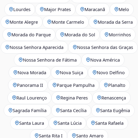
Lourdes
Major Prates
Maracanã
Melo
Monte Alegre
Monte Carmelo
Morada da Serra
Morada do Parque
Morada do Sol
Morrinhos
Nossa Senhora Aparecida
Nossa Senhora das Graças
Nossa Senhora de Fátima
Nova América
Nova Morada
Nova Suiça
Novo Delfino
Panorama II
Parque Pampulha
Planalto
Raul Lourenço
Regina Peres
Renascença
Sagrada Família
Santa Cecília
Santa Eugênia
Santa Laura
Santa Lúcia
Santa Rafaela
Santa Rita I
Santo Amaro