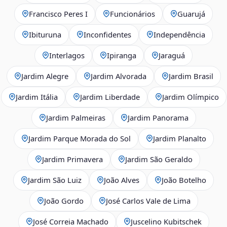
Francisco Peres I
Funcionários
Guarujá
Ibituruna
Inconfidentes
Independência
Interlagos
Ipiranga
Jaraguá
Jardim Alegre
Jardim Alvorada
Jardim Brasil
Jardim Itália
Jardim Liberdade
Jardim Olímpico
Jardim Palmeiras
Jardim Panorama
Jardim Parque Morada do Sol
Jardim Planalto
Jardim Primavera
Jardim São Geraldo
Jardim São Luiz
João Alves
João Botelho
João Gordo
José Carlos Vale de Lima
José Correia Machado
Juscelino Kubitschek