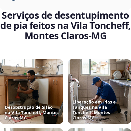
Serviços de desentupimento
de pia feitos na Vila Toncheff,
Montes Claros‑MG
Liberação em Pias e
Desobstrução de Sifão
Tanques na Vila
na Vila Toncheff, Montes
Toncheff, Montes
Claros‑MG
Claros‑MG