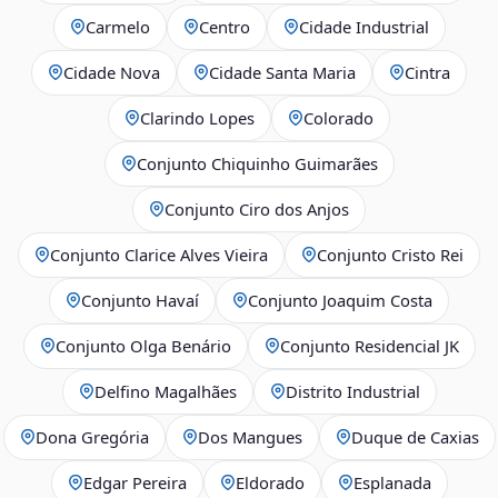
Carmelo
Centro
Cidade Industrial
Cidade Nova
Cidade Santa Maria
Cintra
Clarindo Lopes
Colorado
Conjunto Chiquinho Guimarães
Conjunto Ciro dos Anjos
Conjunto Clarice Alves Vieira
Conjunto Cristo Rei
Conjunto Havaí
Conjunto Joaquim Costa
Conjunto Olga Benário
Conjunto Residencial JK
Delfino Magalhães
Distrito Industrial
Dona Gregória
Dos Mangues
Duque de Caxias
Edgar Pereira
Eldorado
Esplanada