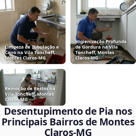
Higienização Profunda
Limpeza de Tubulação e
de Gordura na Vila
Cano na Vila Toncheff,
Toncheff, Montes
Montes Claros‑MG
Claros‑MG
Remoção de Restos na
Vila Toncheff, Montes
Claros‑MG
Desentupimento de Pia nos
Principais Bairros de Montes
Claros‑MG