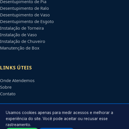
Desentupimento de Pia
Desentupimento de Ralo
Desentupimento de Vaso
Desentupimento de Esgoto
Instalação de Torneira
Instalação de Vaso
Instalação de Chuveiro
Manutenção de Box
LINKS ÚTEIS
Onde Atendemos
Sobre
Contato
CONTATO
Usamos cookies apenas para medir acessos e melhorar a
experiência do site. Você pode aceitar ou recusar esse
rastreamento.
Atendimento em
Montes Claros
-
MG
e regiões parceiras