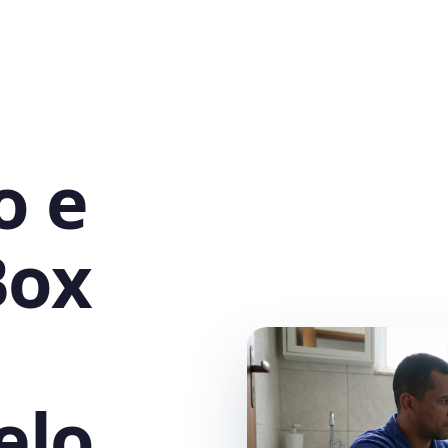
o e
Box
elo,