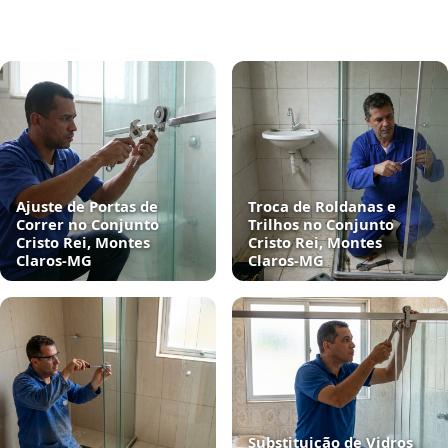
Ajuste de Portas de
Troca de Roldanas e
Correr no Conjunto
Trilhos no Conjunto
Cristo Rei, Montes
Cristo Rei, Montes
Claros‑MG
Claros‑MG
Substituição de Vidros