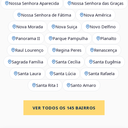
Nossa Senhora Aparecida
Nossa Senhora das Graças
Nossa Senhora de Fátima
Nova América
Nova Morada
Nova Suiça
Novo Delfino
Panorama II
Parque Pampulha
Planalto
Raul Lourenço
Regina Peres
Renascença
Sagrada Família
Santa Cecília
Santa Eugênia
Santa Laura
Santa Lúcia
Santa Rafaela
Santa Rita I
Santo Amaro
VER TODOS OS
145
BAIRROS