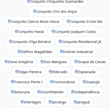
Conjunto Chiquinho Guimarães
Conjunto Ciro dos Anjos
Conjunto Clarice Alves Vieira
Conjunto Cristo Rei
Conjunto Havaí
Conjunto Joaquim Costa
Conjunto Olga Benário
Conjunto Residencial JK
Delfino Magalhães
Distrito Industrial
Dona Gregória
Dos Mangues
Duque de Caxias
Edgar Pereira
Eldorado
Esplanada
Francisco Peres I
Funcionários
Guarujá
Ibituruna
Inconfidentes
Independência
Interlagos
Ipiranga
Jaraguá