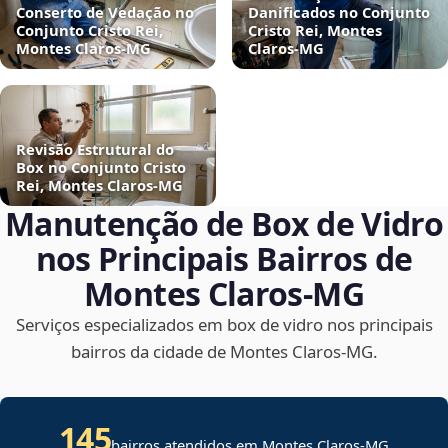
Conserto de Vedação no
Danificados no Conjunto
Conjunto Cristo Rei,
Cristo Rei, Montes
Montes Claros‑MG
Claros‑MG
Revisão Estrutural do
Box no Conjunto Cristo
Rei, Montes Claros‑MG
Manutenção de Box de Vidro
nos Principais Bairros de
Montes Claros‑MG
Serviços especializados em box de vidro nos principais
bairros da cidade de Montes Claros‑MG.
145
bairros atendidos em Montes Claros-MG