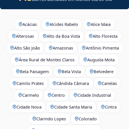
Acácias
Alcides Rabelo
Alice Maia
Alterosas
Alto da Boa Vista
Alto Floresta
Alto São João
Amazonas
Antônio Pimenta
Área Rural de Montes Claros
Augusta Mota
Bela Paisagem
Bela Vista
Belvedere
Camilo Prates
Cândida Câmara
Canelas
Carmelo
Centro
Cidade Industrial
Cidade Nova
Cidade Santa Maria
Cintra
Clarindo Lopes
Colorado