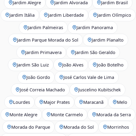
Jardim Alegre
Jardim Alvorada
Jardim Brasil
Jardim Itália
Jardim Liberdade
Jardim Olímpico
Jardim Palmeiras
Jardim Panorama
Jardim Parque Morada do Sol
Jardim Planalto
Jardim Primavera
Jardim São Geraldo
Jardim São Luiz
João Alves
João Botelho
João Gordo
José Carlos Vale de Lima
José Correia Machado
Juscelino Kubitschek
Lourdes
Major Prates
Maracanã
Melo
Monte Alegre
Monte Carmelo
Morada da Serra
Morada do Parque
Morada do Sol
Morrinhos