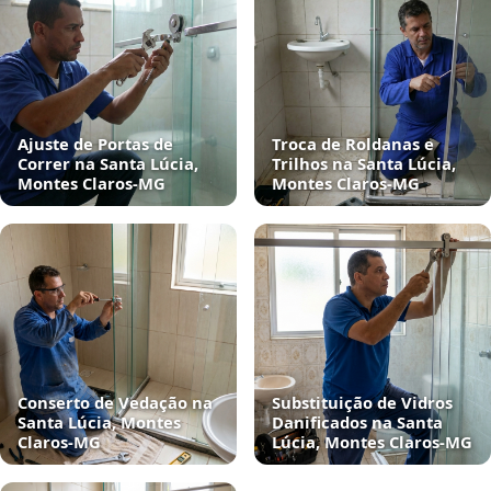
Ajuste de Portas de
Troca de Roldanas e
Correr na Santa Lúcia,
Trilhos na Santa Lúcia,
Montes Claros‑MG
Montes Claros‑MG
Conserto de Vedação na
Substituição de Vidros
Santa Lúcia, Montes
Danificados na Santa
Claros‑MG
Lúcia, Montes Claros‑MG