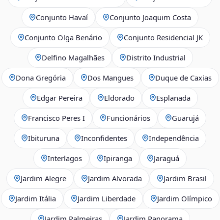
Conjunto Havaí
Conjunto Joaquim Costa
Conjunto Olga Benário
Conjunto Residencial JK
Delfino Magalhães
Distrito Industrial
Dona Gregória
Dos Mangues
Duque de Caxias
Edgar Pereira
Eldorado
Esplanada
Francisco Peres I
Funcionários
Guarujá
Ibituruna
Inconfidentes
Independência
Interlagos
Ipiranga
Jaraguá
Jardim Alegre
Jardim Alvorada
Jardim Brasil
Jardim Itália
Jardim Liberdade
Jardim Olímpico
Jardim Palmeiras
Jardim Panorama