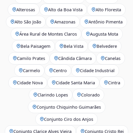
Alterosas
Alto da Boa Vista
Alto Floresta
Alto São João
Amazonas
Antônio Pimenta
Área Rural de Montes Claros
Augusta Mota
Bela Paisagem
Bela Vista
Belvedere
Camilo Prates
Cândida Câmara
Canelas
Carmelo
Centro
Cidade Industrial
Cidade Nova
Cidade Santa Maria
Cintra
Clarindo Lopes
Colorado
Conjunto Chiquinho Guimarães
Conjunto Ciro dos Anjos
Conjunto Clarice Alves Vieira
Conjunto Cristo Rei