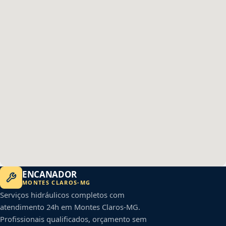
ENCANADOR
MONTES CLAROS
-
MG
Serviços hidráulicos completos com
atendimento 24h em
Montes Claros
-
MG
.
Profissionais qualificados, orçamento sem