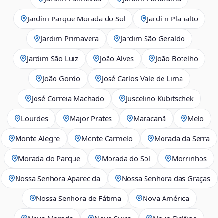
Jardim Parque Morada do Sol
Jardim Planalto
Jardim Primavera
Jardim São Geraldo
Jardim São Luiz
João Alves
João Botelho
João Gordo
José Carlos Vale de Lima
José Correia Machado
Juscelino Kubitschek
Lourdes
Major Prates
Maracanã
Melo
Monte Alegre
Monte Carmelo
Morada da Serra
Morada do Parque
Morada do Sol
Morrinhos
Nossa Senhora Aparecida
Nossa Senhora das Graças
Nossa Senhora de Fátima
Nova América
Nova Morada
Nova Suiça
Novo Delfino