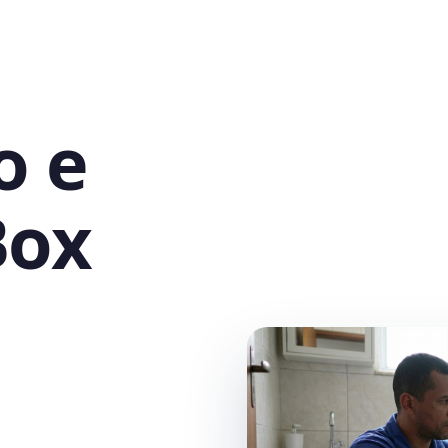
o e
Box