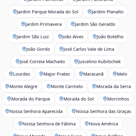
Jardim Parque Morada do Sol
Jardim Planalto
Jardim Primavera
Jardim São Geraldo
Jardim São Luiz
João Alves
João Botelho
João Gordo
José Carlos Vale de Lima
José Correia Machado
Juscelino Kubitschek
Lourdes
Major Prates
Maracanã
Melo
Monte Alegre
Monte Carmelo
Morada da Serra
Morada do Parque
Morada do Sol
Morrinhos
Nossa Senhora Aparecida
Nossa Senhora das Graças
Nossa Senhora de Fátima
Nova América
Nova Morada
Nova Suiça
Novo Delfino