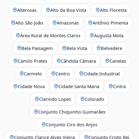
Alterosas
Alto da Boa Vista
Alto Floresta
Alto São João
Amazonas
Antônio Pimenta
Área Rural de Montes Claros
Augusta Mota
Bela Paisagem
Bela Vista
Belvedere
Camilo Prates
Cândida Câmara
Canelas
Carmelo
Centro
Cidade Industrial
Cidade Nova
Cidade Santa Maria
Cintra
Clarindo Lopes
Colorado
Conjunto Chiquinho Guimarães
Conjunto Ciro dos Anjos
Conjunto Clarice Alves Vieira
Conjunto Cristo Rei