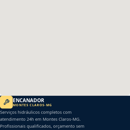
ENCANADOR
MONTES CLAROS
-
MG
Serviços hidráulicos completos com
atendimento 24h em
Montes Claros
-
MG
.
Profissionais qualificados, orçamento sem