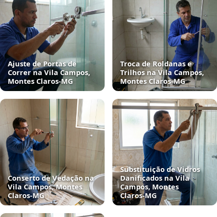
Ajuste de Portas de
Troca de Roldanas e
Correr na Vila Campos,
Trilhos na Vila Campos,
Montes Claros‑MG
Montes Claros‑MG
Substituição de Vidros
Conserto de Vedação na
Danificados na Vila
Vila Campos, Montes
Campos, Montes
Claros‑MG
Claros‑MG