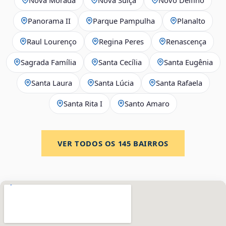
Panorama II
Parque Pampulha
Planalto
Raul Lourenço
Regina Peres
Renascença
Sagrada Família
Santa Cecília
Santa Eugênia
Santa Laura
Santa Lúcia
Santa Rafaela
Santa Rita I
Santo Amaro
VER TODOS OS
145
BAIRROS