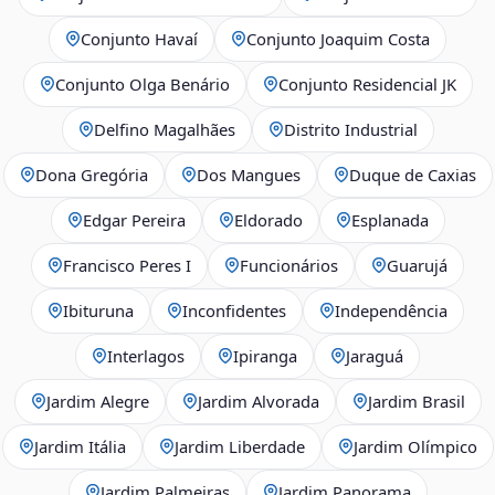
Conjunto Havaí
Conjunto Joaquim Costa
Conjunto Olga Benário
Conjunto Residencial JK
Delfino Magalhães
Distrito Industrial
Dona Gregória
Dos Mangues
Duque de Caxias
Edgar Pereira
Eldorado
Esplanada
Francisco Peres I
Funcionários
Guarujá
Ibituruna
Inconfidentes
Independência
Interlagos
Ipiranga
Jaraguá
Jardim Alegre
Jardim Alvorada
Jardim Brasil
Jardim Itália
Jardim Liberdade
Jardim Olímpico
Jardim Palmeiras
Jardim Panorama