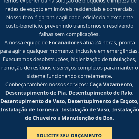
Temos experiência na solução de bloqueios e limpeza de
redes de esgoto em imóveis residenciais e comerciais.
Nosso foco é garantir agilidade, eficiência e excelente
custo-benefício, prevenindo transtornos e resolvendo
falhas sem complicações.
A nossa equipe de
Encanadores
atua 24 horas, pronta
para agir a qualquer momento, inclusive em emergências.
Executamos desobstruções, higienização de tubulações,
remoção de resíduos e serviços completos para manter o
sistema funcionando corretamente.
Conheça também nossos serviços:
Caça Vazamento
,
Desentupimento de Pia
,
Desentupimento de Ralo
,
Desentupimento de Vaso
,
Desentupimento de Esgoto
,
Instalação de Torneira
,
Instalação de Vaso
,
Instalação
de Chuveiro
e
Manutenção de Box
.
SOLICITE SEU ORÇAMENTO