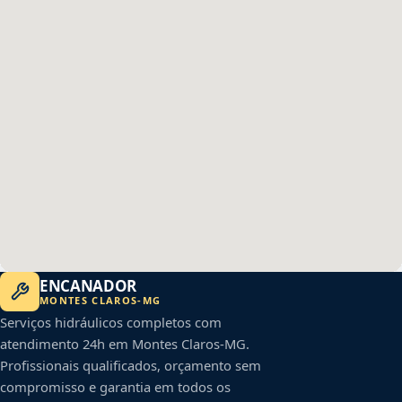
ENCANADOR
MONTES CLAROS
-
MG
Serviços hidráulicos completos com
atendimento 24h em
Montes Claros
-
MG
.
Profissionais qualificados, orçamento sem
compromisso e garantia em todos os