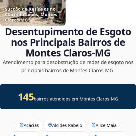
Sucção de Resíduos no
Clarindo Lopes, Montes
Claros‑MG
Desentupimento de Esgoto
nos Principais Bairros de
Montes Claros‑MG
Atendimento para desobstrução de redes de esgoto nos
principais bairros de Montes Claros‑MG.
145
bairros atendidos em Montes Claros-MG
Acácias
Alcides Rabelo
Alice Maia