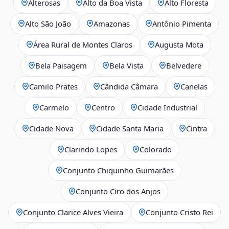
Alterosas
Alto da Boa Vista
Alto Floresta
Alto São João
Amazonas
Antônio Pimenta
Área Rural de Montes Claros
Augusta Mota
Bela Paisagem
Bela Vista
Belvedere
Camilo Prates
Cândida Câmara
Canelas
Carmelo
Centro
Cidade Industrial
Cidade Nova
Cidade Santa Maria
Cintra
Clarindo Lopes
Colorado
Conjunto Chiquinho Guimarães
Conjunto Ciro dos Anjos
Conjunto Clarice Alves Vieira
Conjunto Cristo Rei