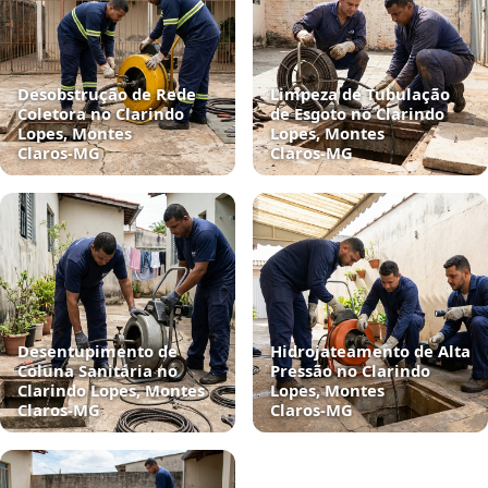
Desobstrução de Rede
Limpeza de Tubulação
Coletora no Clarindo
de Esgoto no Clarindo
Lopes, Montes
Lopes, Montes
Claros‑MG
Claros‑MG
Desentupimento de
Hidrojateamento de Alta
Coluna Sanitária no
Pressão no Clarindo
Clarindo Lopes, Montes
Lopes, Montes
Claros‑MG
Claros‑MG