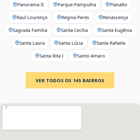
Panorama II
Parque Pampulha
Planalto
Raul Lourenço
Regina Peres
Renascença
Sagrada Família
Santa Cecília
Santa Eugênia
Santa Laura
Santa Lúcia
Santa Rafaela
Santa Rita I
Santo Amaro
VER TODOS OS
145
BAIRROS