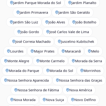
Jardim Parque Morada do Sol
Jardim Planalto
Jardim Primavera
Jardim São Geraldo
Jardim São Luiz
João Alves
João Botelho
João Gordo
José Carlos Vale de Lima
José Correia Machado
Juscelino Kubitschek
Lourdes
Major Prates
Maracanã
Melo
Monte Alegre
Monte Carmelo
Morada da Serra
Morada do Parque
Morada do Sol
Morrinhos
Nossa Senhora Aparecida
Nossa Senhora das Graças
Nossa Senhora de Fátima
Nova América
Nova Morada
Nova Suiça
Novo Delfino