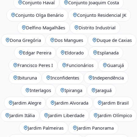
Conjunto Havaí
Conjunto Joaquim Costa
Conjunto Olga Benário
Conjunto Residencial JK
Delfino Magalhães
Distrito Industrial
Dona Gregória
Dos Mangues
Duque de Caxias
Edgar Pereira
Eldorado
Esplanada
Francisco Peres I
Funcionários
Guarujá
Ibituruna
Inconfidentes
Independência
Interlagos
Ipiranga
Jaraguá
Jardim Alegre
Jardim Alvorada
Jardim Brasil
Jardim Itália
Jardim Liberdade
Jardim Olímpico
Jardim Palmeiras
Jardim Panorama