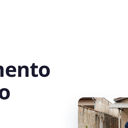
mento
o