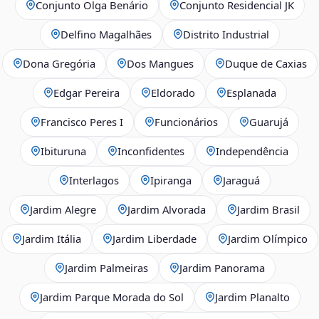
Conjunto Olga Benário
Conjunto Residencial JK
Delfino Magalhães
Distrito Industrial
Dona Gregória
Dos Mangues
Duque de Caxias
Edgar Pereira
Eldorado
Esplanada
Francisco Peres I
Funcionários
Guarujá
Ibituruna
Inconfidentes
Independência
Interlagos
Ipiranga
Jaraguá
Jardim Alegre
Jardim Alvorada
Jardim Brasil
Jardim Itália
Jardim Liberdade
Jardim Olímpico
Jardim Palmeiras
Jardim Panorama
Jardim Parque Morada do Sol
Jardim Planalto