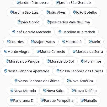
Jardim Primavera
Jardim São Geraldo
Jardim São Luiz
João Alves
João Botelho
João Gordo
José Carlos Vale de Lima
José Correia Machado
Juscelino Kubitschek
Lourdes
Major Prates
Maracanã
Melo
Monte Alegre
Monte Carmelo
Morada da Serra
Morada do Parque
Morada do Sol
Morrinhos
Nossa Senhora Aparecida
Nossa Senhora das Graças
Nossa Senhora de Fátima
Nova América
Nova Morada
Nova Suiça
Novo Delfino
Panorama II
Parque Pampulha
Planalto