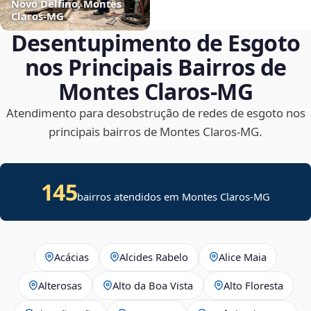
Novo Delfino, Montes
Claros‑MG
Desentupimento de Esgoto
nos Principais Bairros de
Montes Claros‑MG
Atendimento para desobstrução de redes de esgoto nos
principais bairros de Montes Claros‑MG.
145
bairros atendidos em Montes Claros-MG
Acácias
Alcides Rabelo
Alice Maia
Alterosas
Alto da Boa Vista
Alto Floresta