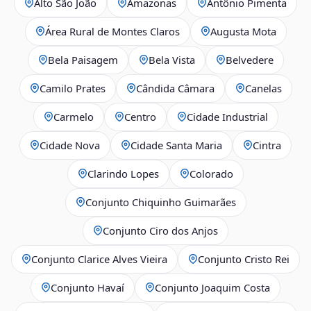
Alto São João
Amazonas
Antônio Pimenta
Área Rural de Montes Claros
Augusta Mota
Bela Paisagem
Bela Vista
Belvedere
Camilo Prates
Cândida Câmara
Canelas
Carmelo
Centro
Cidade Industrial
Cidade Nova
Cidade Santa Maria
Cintra
Clarindo Lopes
Colorado
Conjunto Chiquinho Guimarães
Conjunto Ciro dos Anjos
Conjunto Clarice Alves Vieira
Conjunto Cristo Rei
Conjunto Havaí
Conjunto Joaquim Costa