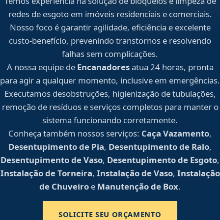
Temos experiência na solução de bloqueios e limpeza de
redes de esgoto em imóveis residenciais e comerciais.
Nosso foco é garantir agilidade, eficiência e excelente
custo-benefício, prevenindo transtornos e resolvendo
falhas sem complicações.
A nossa equipe de
Encanadores
atua 24 horas, pronta
para agir a qualquer momento, inclusive em emergências.
Executamos desobstruções, higienização de tubulações,
remoção de resíduos e serviços completos para manter o
sistema funcionando corretamente.
Conheça também nossos serviços:
Caça Vazamento
,
Desentupimento de Pia
,
Desentupimento de Ralo
,
Desentupimento de Vaso
,
Desentupimento de Esgoto
,
Instalação de Torneira
,
Instalação de Vaso
,
Instalação
de Chuveiro
e
Manutenção de Box
.
SOLICITE SEU ORÇAMENTO