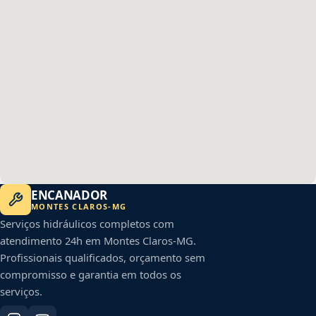
ENCANADOR
MONTES CLAROS
-
MG
Serviços hidráulicos completos com
atendimento 24h em
Montes Claros
-
MG
.
Profissionais qualificados, orçamento sem
compromisso e garantia em todos os
serviços.