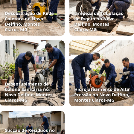
Desobstrução de Rede
Limpeza de Tubulação
Coletora no Novo
de Esgoto no Novo
Delfino, Montes
Delfino, Montes
Claros‑MG
Claros‑MG
Desentupimento de
Coluna Sanitária no
Hidrojateamento de Alta
Novo Delfino, Montes
Pressão no Novo Delfino,
Claros‑MG
Montes Claros‑MG
Sucção de Resíduos no