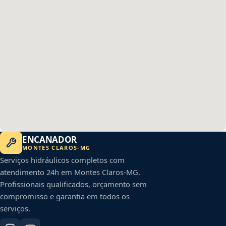
ENCANADOR
MONTES CLAROS
-
MG
Serviços hidráulicos completos com
atendimento 24h em
Montes Claros
-
MG
.
Profissionais qualificados, orçamento sem
compromisso e garantia em todos os
serviços.