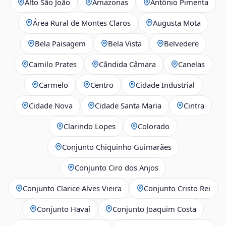
Alto São João
Amazonas
Antônio Pimenta
Área Rural de Montes Claros
Augusta Mota
Bela Paisagem
Bela Vista
Belvedere
Camilo Prates
Cândida Câmara
Canelas
Carmelo
Centro
Cidade Industrial
Cidade Nova
Cidade Santa Maria
Cintra
Clarindo Lopes
Colorado
Conjunto Chiquinho Guimarães
Conjunto Ciro dos Anjos
Conjunto Clarice Alves Vieira
Conjunto Cristo Rei
Conjunto Havaí
Conjunto Joaquim Costa