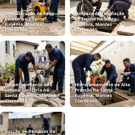
Desobstrução de Rede
Limpeza de Tubulação
Coletora na Santa
de Esgoto na Santa
Eugênia, Montes
Eugênia, Montes
Claros‑MG
Claros‑MG
Desentupimento de
Hidrojateamento de Alta
Coluna Sanitária na
Pressão na Santa
Santa Eugênia, Montes
Eugênia, Montes
Claros‑MG
Claros‑MG
Sucção de Resíduos na