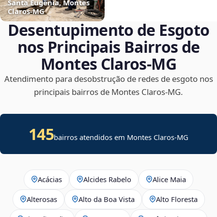
Santa Eugênia, Montes
Claros‑MG
Desentupimento de Esgoto
nos Principais Bairros de
Montes Claros‑MG
Atendimento para desobstrução de redes de esgoto nos
principais bairros de Montes Claros‑MG.
145
bairros atendidos em Montes Claros-MG
Acácias
Alcides Rabelo
Alice Maia
Alterosas
Alto da Boa Vista
Alto Floresta