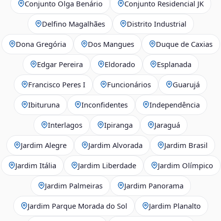
Conjunto Olga Benário
Conjunto Residencial JK
Delfino Magalhães
Distrito Industrial
Dona Gregória
Dos Mangues
Duque de Caxias
Edgar Pereira
Eldorado
Esplanada
Francisco Peres I
Funcionários
Guarujá
Ibituruna
Inconfidentes
Independência
Interlagos
Ipiranga
Jaraguá
Jardim Alegre
Jardim Alvorada
Jardim Brasil
Jardim Itália
Jardim Liberdade
Jardim Olímpico
Jardim Palmeiras
Jardim Panorama
Jardim Parque Morada do Sol
Jardim Planalto