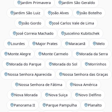
Jardim Primavera
Jardim São Geraldo
Jardim São Luiz
João Alves
João Botelho
João Gordo
José Carlos Vale de Lima
José Correia Machado
Juscelino Kubitschek
Lourdes
Major Prates
Maracanã
Melo
Monte Alegre
Monte Carmelo
Morada da Serra
Morada do Parque
Morada do Sol
Morrinhos
Nossa Senhora Aparecida
Nossa Senhora das Graças
Nossa Senhora de Fátima
Nova América
Nova Morada
Nova Suiça
Novo Delfino
Panorama II
Parque Pampulha
Planalto