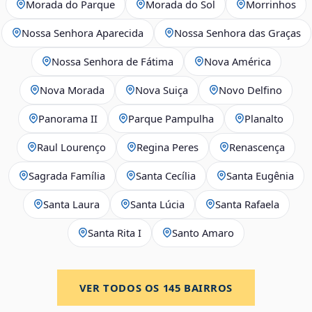
Morada do Parque
Morada do Sol
Morrinhos
Nossa Senhora Aparecida
Nossa Senhora das Graças
Nossa Senhora de Fátima
Nova América
Nova Morada
Nova Suiça
Novo Delfino
Panorama II
Parque Pampulha
Planalto
Raul Lourenço
Regina Peres
Renascença
Sagrada Família
Santa Cecília
Santa Eugênia
Santa Laura
Santa Lúcia
Santa Rafaela
Santa Rita I
Santo Amaro
VER TODOS OS
145
BAIRROS