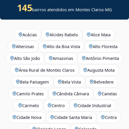
145
bairros atendidos em Montes Claros-MG
Acácias
Alcides Rabelo
Alice Maia
Alterosas
Alto da Boa Vista
Alto Floresta
Alto São João
Amazonas
Antônio Pimenta
Área Rural de Montes Claros
Augusta Mota
Bela Paisagem
Bela Vista
Belvedere
Camilo Prates
Cândida Câmara
Canelas
Carmelo
Centro
Cidade Industrial
Cidade Nova
Cidade Santa Maria
Cintra
Clarindo Lopes
Colorado