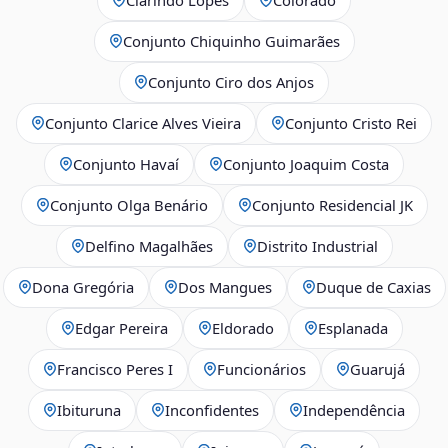
Conjunto Chiquinho Guimarães
Conjunto Ciro dos Anjos
Conjunto Clarice Alves Vieira
Conjunto Cristo Rei
Conjunto Havaí
Conjunto Joaquim Costa
Conjunto Olga Benário
Conjunto Residencial JK
Delfino Magalhães
Distrito Industrial
Dona Gregória
Dos Mangues
Duque de Caxias
Edgar Pereira
Eldorado
Esplanada
Francisco Peres I
Funcionários
Guarujá
Ibituruna
Inconfidentes
Independência