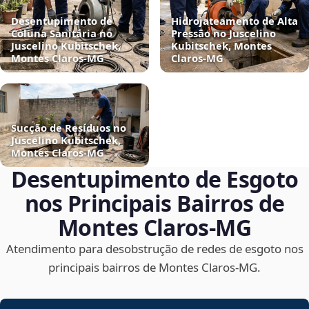
Desentupimento de
Hidrojateamento de Alta
Coluna Sanitária no
Pressão no Juscelino
Juscelino Kubitschek,
Kubitschek, Montes
Montes Claros‑MG
Claros‑MG
Sucção de Resíduos no
Juscelino Kubitschek,
Montes Claros‑MG
Desentupimento de Esgoto
nos Principais Bairros de
Montes Claros‑MG
Atendimento para desobstrução de redes de esgoto nos
principais bairros de Montes Claros‑MG.