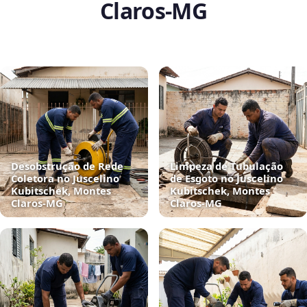
Claros‑MG
Desobstrução de Rede
Limpeza de Tubulação
Coletora no Juscelino
de Esgoto no Juscelino
Kubitschek, Montes
Kubitschek, Montes
Claros‑MG
Claros‑MG