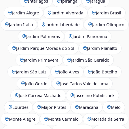
Interlagos
Ipiranga
Jaraguá
Jardim Alegre
Jardim Alvorada
Jardim Brasil
Jardim Itália
Jardim Liberdade
Jardim Olímpico
Jardim Palmeiras
Jardim Panorama
Jardim Parque Morada do Sol
Jardim Planalto
Jardim Primavera
Jardim São Geraldo
Jardim São Luiz
João Alves
João Botelho
João Gordo
José Carlos Vale de Lima
José Correia Machado
Juscelino Kubitschek
Lourdes
Major Prates
Maracanã
Melo
Monte Alegre
Monte Carmelo
Morada da Serra