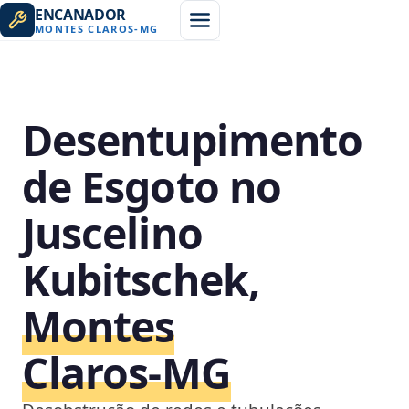
ENCANADOR
MONTES CLAROS
-
MG
Desentupimento
de Esgoto no
Juscelino
Kubitschek,
Montes
Claros‑MG