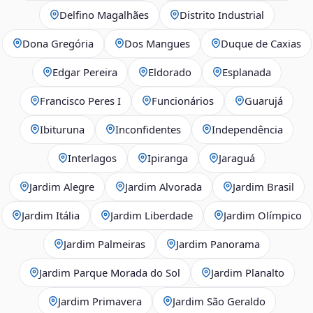
Delfino Magalhães
Distrito Industrial
Dona Gregória
Dos Mangues
Duque de Caxias
Edgar Pereira
Eldorado
Esplanada
Francisco Peres I
Funcionários
Guarujá
Ibituruna
Inconfidentes
Independência
Interlagos
Ipiranga
Jaraguá
Jardim Alegre
Jardim Alvorada
Jardim Brasil
Jardim Itália
Jardim Liberdade
Jardim Olímpico
Jardim Palmeiras
Jardim Panorama
Jardim Parque Morada do Sol
Jardim Planalto
Jardim Primavera
Jardim São Geraldo