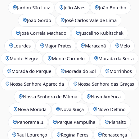
Jardim São Luiz
João Alves
João Botelho
João Gordo
José Carlos Vale de Lima
José Correia Machado
Juscelino Kubitschek
Lourdes
Major Prates
Maracanã
Melo
Monte Alegre
Monte Carmelo
Morada da Serra
Morada do Parque
Morada do Sol
Morrinhos
Nossa Senhora Aparecida
Nossa Senhora das Graças
Nossa Senhora de Fátima
Nova América
Nova Morada
Nova Suiça
Novo Delfino
Panorama II
Parque Pampulha
Planalto
Raul Lourenço
Regina Peres
Renascença