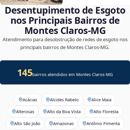
Desentupimento de Esgoto
nos Principais Bairros de
Montes Claros‑MG
Atendimento para desobstrução de redes de esgoto nos
principais bairros de Montes Claros‑MG.
145
bairros atendidos em Montes Claros-MG
Acácias
Alcides Rabelo
Alice Maia
Alterosas
Alto da Boa Vista
Alto Floresta
Alto São João
Amazonas
Antônio Pimenta