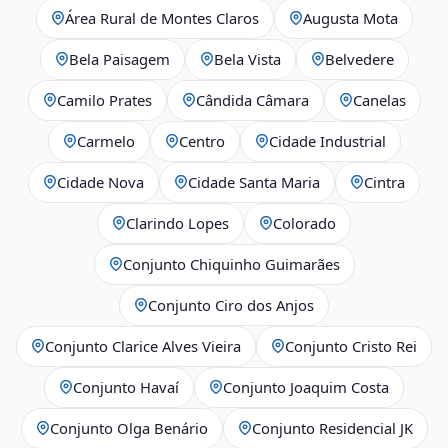
Área Rural de Montes Claros
Augusta Mota
Bela Paisagem
Bela Vista
Belvedere
Camilo Prates
Cândida Câmara
Canelas
Carmelo
Centro
Cidade Industrial
Cidade Nova
Cidade Santa Maria
Cintra
Clarindo Lopes
Colorado
Conjunto Chiquinho Guimarães
Conjunto Ciro dos Anjos
Conjunto Clarice Alves Vieira
Conjunto Cristo Rei
Conjunto Havaí
Conjunto Joaquim Costa
Conjunto Olga Benário
Conjunto Residencial JK