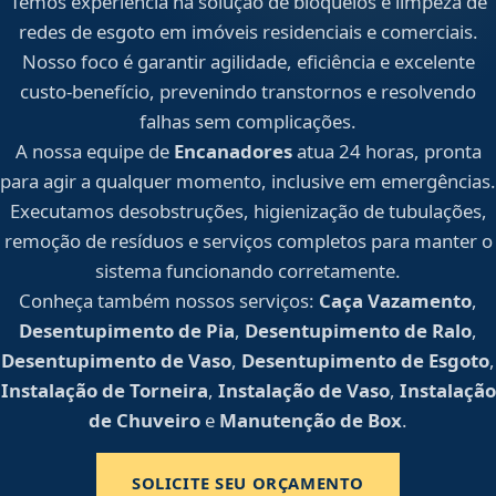
Temos experiência na solução de bloqueios e limpeza de
redes de esgoto em imóveis residenciais e comerciais.
Nosso foco é garantir agilidade, eficiência e excelente
custo-benefício, prevenindo transtornos e resolvendo
falhas sem complicações.
A nossa equipe de
Encanadores
atua 24 horas, pronta
para agir a qualquer momento, inclusive em emergências.
Executamos desobstruções, higienização de tubulações,
remoção de resíduos e serviços completos para manter o
sistema funcionando corretamente.
Conheça também nossos serviços:
Caça Vazamento
,
Desentupimento de Pia
,
Desentupimento de Ralo
,
Desentupimento de Vaso
,
Desentupimento de Esgoto
,
Instalação de Torneira
,
Instalação de Vaso
,
Instalação
de Chuveiro
e
Manutenção de Box
.
SOLICITE SEU ORÇAMENTO