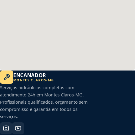
ENCANADOR
MONTES CLAROS
-
MG
Serviços hidráulicos completos com
atendimento 24h em
Montes Claros
-
MG
.
Profissionais qualificados, orçamento sem
compromisso e garantia em todos os
serviços.