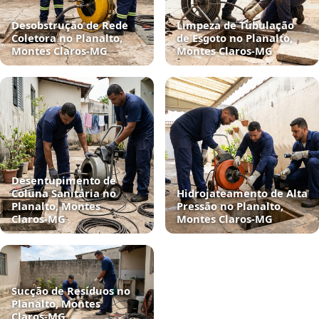
Desobstrução de Rede
Limpeza de Tubulação
Coletora no Planalto,
de Esgoto no Planalto,
Montes Claros‑MG
Montes Claros‑MG
Desentupimento de
Coluna Sanitária no
Hidrojateamento de Alta
Planalto, Montes
Pressão no Planalto,
Claros‑MG
Montes Claros‑MG
Sucção de Resíduos no
Planalto, Montes
Claros‑MG