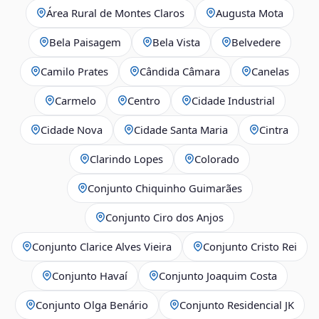
Área Rural de Montes Claros
Augusta Mota
Bela Paisagem
Bela Vista
Belvedere
Camilo Prates
Cândida Câmara
Canelas
Carmelo
Centro
Cidade Industrial
Cidade Nova
Cidade Santa Maria
Cintra
Clarindo Lopes
Colorado
Conjunto Chiquinho Guimarães
Conjunto Ciro dos Anjos
Conjunto Clarice Alves Vieira
Conjunto Cristo Rei
Conjunto Havaí
Conjunto Joaquim Costa
Conjunto Olga Benário
Conjunto Residencial JK