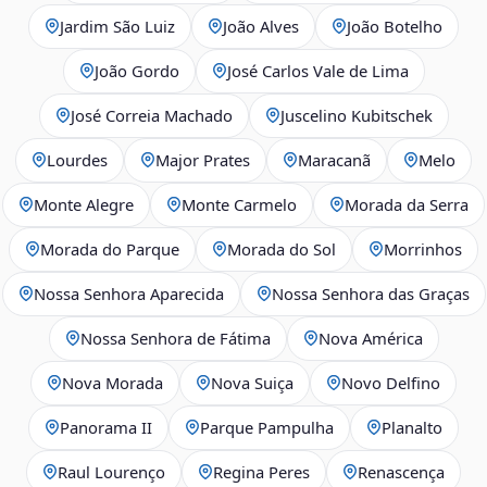
Jardim São Luiz
João Alves
João Botelho
João Gordo
José Carlos Vale de Lima
José Correia Machado
Juscelino Kubitschek
Lourdes
Major Prates
Maracanã
Melo
Monte Alegre
Monte Carmelo
Morada da Serra
Morada do Parque
Morada do Sol
Morrinhos
Nossa Senhora Aparecida
Nossa Senhora das Graças
Nossa Senhora de Fátima
Nova América
Nova Morada
Nova Suiça
Novo Delfino
Panorama II
Parque Pampulha
Planalto
Raul Lourenço
Regina Peres
Renascença