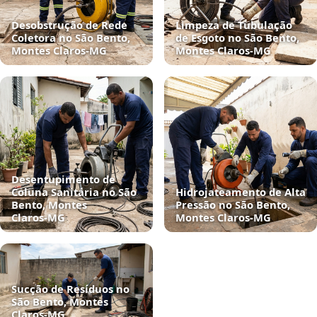
Desobstrução de Rede
Limpeza de Tubulação
Coletora no São Bento,
de Esgoto no São Bento,
Montes Claros‑MG
Montes Claros‑MG
Desentupimento de
Coluna Sanitária no São
Hidrojateamento de Alta
Bento, Montes
Pressão no São Bento,
Claros‑MG
Montes Claros‑MG
Sucção de Resíduos no
São Bento, Montes
Claros‑MG