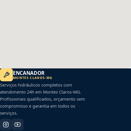
ENCANADOR
MONTES CLAROS
-
MG
Serviços hidráulicos completos com
atendimento 24h em
Montes Claros
-
MG
.
Profissionais qualificados, orçamento sem
compromisso e garantia em todos os
serviços.