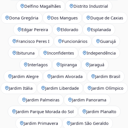
Delfino Magalhães
Distrito Industrial
Dona Gregória
Dos Mangues
Duque de Caxias
Edgar Pereira
Eldorado
Esplanada
Francisco Peres I
Funcionários
Guarujá
Ibituruna
Inconfidentes
Independência
Interlagos
Ipiranga
Jaraguá
Jardim Alegre
Jardim Alvorada
Jardim Brasil
Jardim Itália
Jardim Liberdade
Jardim Olímpico
Jardim Palmeiras
Jardim Panorama
Jardim Parque Morada do Sol
Jardim Planalto
Jardim Primavera
Jardim São Geraldo