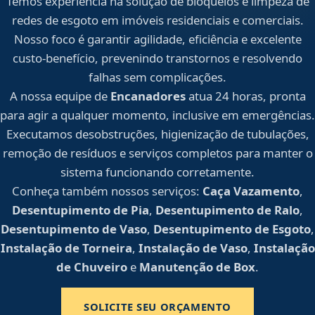
Temos experiência na solução de bloqueios e limpeza de
redes de esgoto em imóveis residenciais e comerciais.
Nosso foco é garantir agilidade, eficiência e excelente
custo-benefício, prevenindo transtornos e resolvendo
falhas sem complicações.
A nossa equipe de
Encanadores
atua 24 horas, pronta
para agir a qualquer momento, inclusive em emergências.
Executamos desobstruções, higienização de tubulações,
remoção de resíduos e serviços completos para manter o
sistema funcionando corretamente.
Conheça também nossos serviços:
Caça Vazamento
,
Desentupimento de Pia
,
Desentupimento de Ralo
,
Desentupimento de Vaso
,
Desentupimento de Esgoto
,
Instalação de Torneira
,
Instalação de Vaso
,
Instalação
de Chuveiro
e
Manutenção de Box
.
SOLICITE SEU ORÇAMENTO