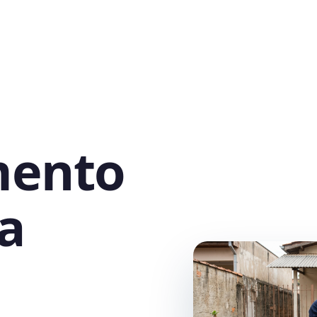
mento
a