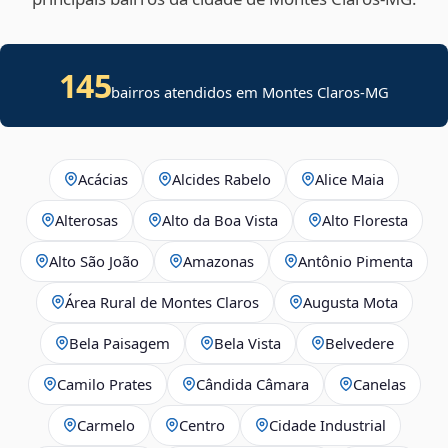
145
bairros atendidos em Montes Claros-MG
Acácias
Alcides Rabelo
Alice Maia
Alterosas
Alto da Boa Vista
Alto Floresta
Alto São João
Amazonas
Antônio Pimenta
Área Rural de Montes Claros
Augusta Mota
Bela Paisagem
Bela Vista
Belvedere
Camilo Prates
Cândida Câmara
Canelas
Carmelo
Centro
Cidade Industrial