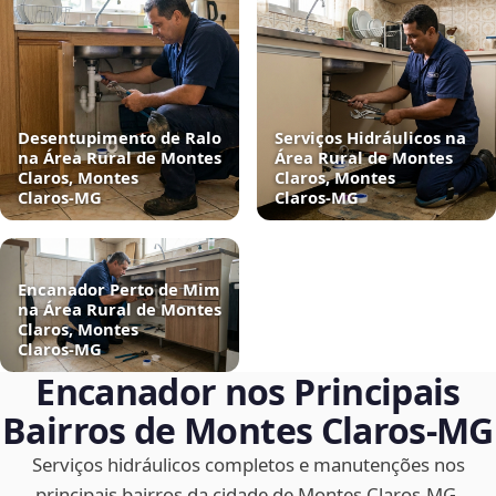
Desentupimento de Ralo
Serviços Hidráulicos na
na Área Rural de Montes
Área Rural de Montes
Claros, Montes
Claros, Montes
Claros‑MG
Claros‑MG
Encanador Perto de Mim
na Área Rural de Montes
Claros, Montes
Claros‑MG
Encanador nos Principais
Bairros de Montes Claros‑MG
Serviços hidráulicos completos e manutenções nos
principais bairros da cidade de Montes Claros‑MG.