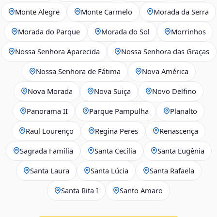
Monte Alegre
Monte Carmelo
Morada da Serra
Morada do Parque
Morada do Sol
Morrinhos
Nossa Senhora Aparecida
Nossa Senhora das Graças
Nossa Senhora de Fátima
Nova América
Nova Morada
Nova Suiça
Novo Delfino
Panorama II
Parque Pampulha
Planalto
Raul Lourenço
Regina Peres
Renascença
Sagrada Família
Santa Cecília
Santa Eugênia
Santa Laura
Santa Lúcia
Santa Rafaela
Santa Rita I
Santo Amaro