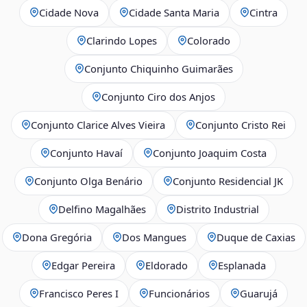
Cidade Nova
Cidade Santa Maria
Cintra
Clarindo Lopes
Colorado
Conjunto Chiquinho Guimarães
Conjunto Ciro dos Anjos
Conjunto Clarice Alves Vieira
Conjunto Cristo Rei
Conjunto Havaí
Conjunto Joaquim Costa
Conjunto Olga Benário
Conjunto Residencial JK
Delfino Magalhães
Distrito Industrial
Dona Gregória
Dos Mangues
Duque de Caxias
Edgar Pereira
Eldorado
Esplanada
Francisco Peres I
Funcionários
Guarujá