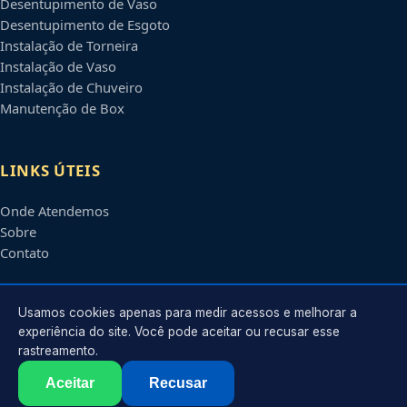
Desentupimento de Vaso
Desentupimento de Esgoto
Instalação de Torneira
Instalação de Vaso
Instalação de Chuveiro
Manutenção de Box
LINKS ÚTEIS
Onde Atendemos
Sobre
Contato
CONTATO
Usamos cookies apenas para medir acessos e melhorar a
experiência do site. Você pode aceitar ou recusar esse
rastreamento.
Atendimento em
Montes Claros
-
MG
e regiões parceiras
contato@encanadoremmontesclaros.com.br
Aceitar
Recusar
©
2026
Encanador em
Montes Claros
-
MG
. Todos os direitos reservados.