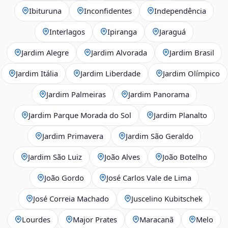
Ibituruna
Inconfidentes
Independência
Interlagos
Ipiranga
Jaraguá
Jardim Alegre
Jardim Alvorada
Jardim Brasil
Jardim Itália
Jardim Liberdade
Jardim Olímpico
Jardim Palmeiras
Jardim Panorama
Jardim Parque Morada do Sol
Jardim Planalto
Jardim Primavera
Jardim São Geraldo
Jardim São Luiz
João Alves
João Botelho
João Gordo
José Carlos Vale de Lima
José Correia Machado
Juscelino Kubitschek
Lourdes
Major Prates
Maracanã
Melo