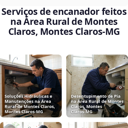
Serviços de encanador feitos
na Área Rural de Montes
Claros, Montes Claros‑MG
Soluções Hidráulicas e
Desentupimento de Pia
Manutenções na Área
na Área Rural de Montes
Rural de Montes Claros,
Claros, Montes
Montes Claros‑MG
Claros‑MG