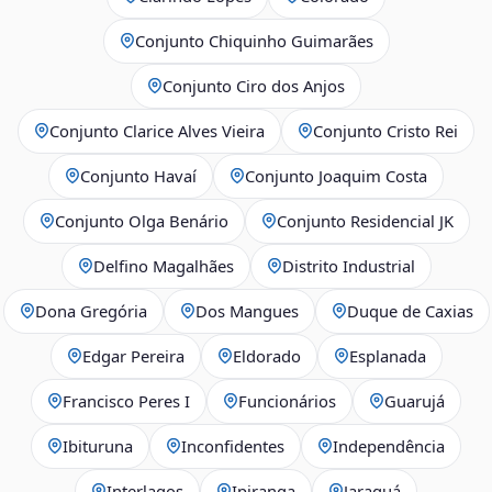
Conjunto Chiquinho Guimarães
Conjunto Ciro dos Anjos
Conjunto Clarice Alves Vieira
Conjunto Cristo Rei
Conjunto Havaí
Conjunto Joaquim Costa
Conjunto Olga Benário
Conjunto Residencial JK
Delfino Magalhães
Distrito Industrial
Dona Gregória
Dos Mangues
Duque de Caxias
Edgar Pereira
Eldorado
Esplanada
Francisco Peres I
Funcionários
Guarujá
Ibituruna
Inconfidentes
Independência
Interlagos
Ipiranga
Jaraguá