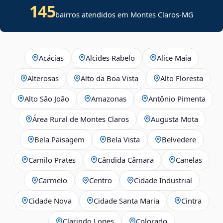
145
bairros atendidos em Montes Claros-MG
Acácias
Alcides Rabelo
Alice Maia
Alterosas
Alto da Boa Vista
Alto Floresta
Alto São João
Amazonas
Antônio Pimenta
Área Rural de Montes Claros
Augusta Mota
Bela Paisagem
Bela Vista
Belvedere
Camilo Prates
Cândida Câmara
Canelas
Carmelo
Centro
Cidade Industrial
Cidade Nova
Cidade Santa Maria
Cintra
Clarindo Lopes
Colorado