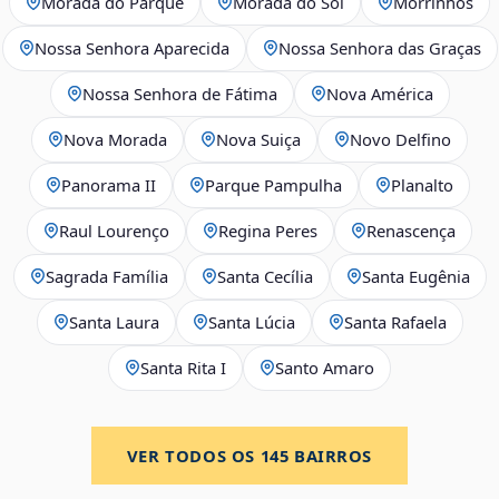
Morada do Parque
Morada do Sol
Morrinhos
Nossa Senhora Aparecida
Nossa Senhora das Graças
Nossa Senhora de Fátima
Nova América
Nova Morada
Nova Suiça
Novo Delfino
Panorama II
Parque Pampulha
Planalto
Raul Lourenço
Regina Peres
Renascença
Sagrada Família
Santa Cecília
Santa Eugênia
Santa Laura
Santa Lúcia
Santa Rafaela
Santa Rita I
Santo Amaro
VER TODOS OS
145
BAIRROS