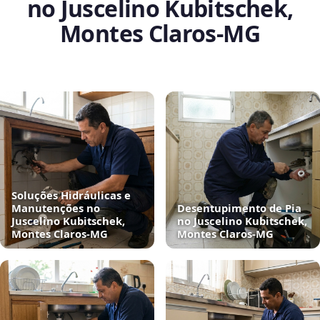
no Juscelino Kubitschek,
Montes Claros‑MG
Soluções Hidráulicas e
Manutenções no
Desentupimento de Pia
Juscelino Kubitschek,
no Juscelino Kubitschek,
Montes Claros‑MG
Montes Claros‑MG