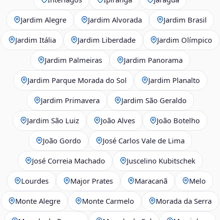
Jardim Alegre
Jardim Alvorada
Jardim Brasil
Jardim Itália
Jardim Liberdade
Jardim Olímpico
Jardim Palmeiras
Jardim Panorama
Jardim Parque Morada do Sol
Jardim Planalto
Jardim Primavera
Jardim São Geraldo
Jardim São Luiz
João Alves
João Botelho
João Gordo
José Carlos Vale de Lima
José Correia Machado
Juscelino Kubitschek
Lourdes
Major Prates
Maracanã
Melo
Monte Alegre
Monte Carmelo
Morada da Serra