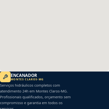
ENCANADOR
MONTES CLAROS
-
MG
Serviços hidráulicos completos com
atendimento 24h em
Montes Claros
-
MG
.
Profissionais qualificados, orçamento sem
compromisso e garantia em todos os
serviços.