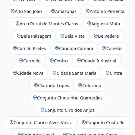
Alto São João
Amazonas
Antônio Pimenta
Área Rural de Montes Claros
Augusta Mota
Bela Paisagem
Bela Vista
Belvedere
Camilo Prates
Cândida Câmara
Canelas
Carmelo
Centro
Cidade Industrial
Cidade Nova
Cidade Santa Maria
Cintra
Clarindo Lopes
Colorado
Conjunto Chiquinho Guimarães
Conjunto Ciro dos Anjos
Conjunto Clarice Alves Vieira
Conjunto Cristo Rei
Conjunto Havaí
Conjunto Joaquim Costa