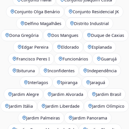
Conjunto Olga Benário
Conjunto Residencial JK
Delfino Magalhães
Distrito Industrial
Dona Gregória
Dos Mangues
Duque de Caxias
Edgar Pereira
Eldorado
Esplanada
Francisco Peres I
Funcionários
Guarujá
Ibituruna
Inconfidentes
Independência
Interlagos
Ipiranga
Jaraguá
Jardim Alegre
Jardim Alvorada
Jardim Brasil
Jardim Itália
Jardim Liberdade
Jardim Olímpico
Jardim Palmeiras
Jardim Panorama