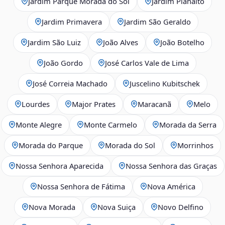
Jardim Parque Morada do Sol
Jardim Planalto
Jardim Primavera
Jardim São Geraldo
Jardim São Luiz
João Alves
João Botelho
João Gordo
José Carlos Vale de Lima
José Correia Machado
Juscelino Kubitschek
Lourdes
Major Prates
Maracanã
Melo
Monte Alegre
Monte Carmelo
Morada da Serra
Morada do Parque
Morada do Sol
Morrinhos
Nossa Senhora Aparecida
Nossa Senhora das Graças
Nossa Senhora de Fátima
Nova América
Nova Morada
Nova Suiça
Novo Delfino