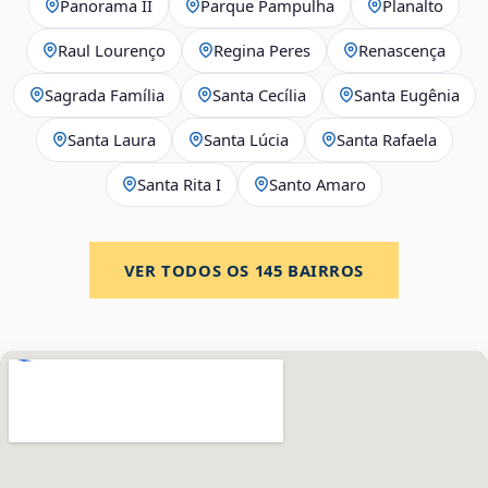
Panorama II
Parque Pampulha
Planalto
Raul Lourenço
Regina Peres
Renascença
Sagrada Família
Santa Cecília
Santa Eugênia
Santa Laura
Santa Lúcia
Santa Rafaela
Santa Rita I
Santo Amaro
VER TODOS OS
145
BAIRROS