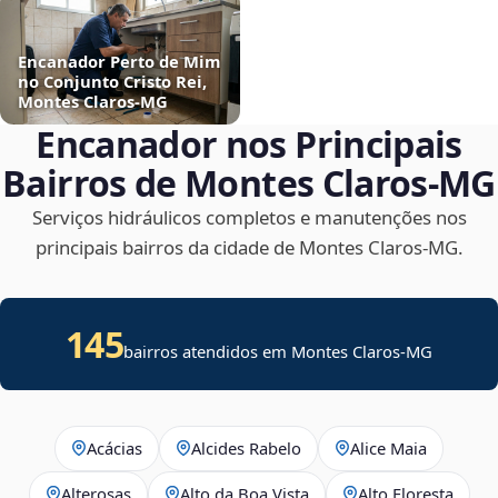
Encanador Perto de Mim
no Conjunto Cristo Rei,
Montes Claros‑MG
Encanador nos Principais
Bairros de Montes Claros‑MG
Serviços hidráulicos completos e manutenções nos
principais bairros da cidade de Montes Claros‑MG.
145
bairros atendidos em Montes Claros-MG
Acácias
Alcides Rabelo
Alice Maia
Alterosas
Alto da Boa Vista
Alto Floresta