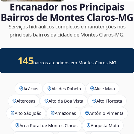
Encanador nos Principais
Bairros de Montes Claros‑MG
Serviços hidráulicos completos e manutenções nos
principais bairros da cidade de Montes Claros‑MG.
145
bairros atendidos em Montes Claros-MG
Acácias
Alcides Rabelo
Alice Maia
Alterosas
Alto da Boa Vista
Alto Floresta
Alto São João
Amazonas
Antônio Pimenta
Área Rural de Montes Claros
Augusta Mota