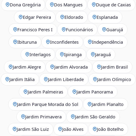
Dona Gregória
Dos Mangues
Duque de Caxias
Edgar Pereira
Eldorado
Esplanada
Francisco Peres I
Funcionários
Guarujá
Ibituruna
Inconfidentes
Independência
Interlagos
Ipiranga
Jaraguá
Jardim Alegre
Jardim Alvorada
Jardim Brasil
Jardim Itália
Jardim Liberdade
Jardim Olímpico
Jardim Palmeiras
Jardim Panorama
Jardim Parque Morada do Sol
Jardim Planalto
Jardim Primavera
Jardim São Geraldo
Jardim São Luiz
João Alves
João Botelho