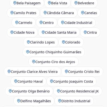
Bela Paisagem
Bela Vista
Belvedere
Camilo Prates
Cândida Câmara
Canelas
Carmelo
Centro
Cidade Industrial
Cidade Nova
Cidade Santa Maria
Cintra
Clarindo Lopes
Colorado
Conjunto Chiquinho Guimarães
Conjunto Ciro dos Anjos
Conjunto Clarice Alves Vieira
Conjunto Cristo Rei
Conjunto Havaí
Conjunto Joaquim Costa
Conjunto Olga Benário
Conjunto Residencial JK
Delfino Magalhães
Distrito Industrial