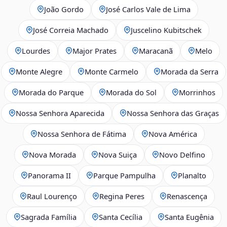
João Gordo
José Carlos Vale de Lima
José Correia Machado
Juscelino Kubitschek
Lourdes
Major Prates
Maracanã
Melo
Monte Alegre
Monte Carmelo
Morada da Serra
Morada do Parque
Morada do Sol
Morrinhos
Nossa Senhora Aparecida
Nossa Senhora das Graças
Nossa Senhora de Fátima
Nova América
Nova Morada
Nova Suiça
Novo Delfino
Panorama II
Parque Pampulha
Planalto
Raul Lourenço
Regina Peres
Renascença
Sagrada Família
Santa Cecília
Santa Eugênia