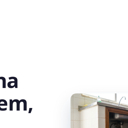
na
gem,